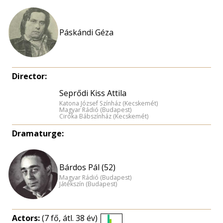
Páskándi Géza
Director:
Seprődi Kiss Attila
Katona József Színház (Kecskemét)
Magyar Rádió (Budapest)
Ciróka Bábszínház (Kecskemét)
Dramaturge:
Bárdos Pál (52)
Magyar Rádió (Budapest)
Játékszín (Budapest)
Actors:
(7 fő, átl. 38 év)