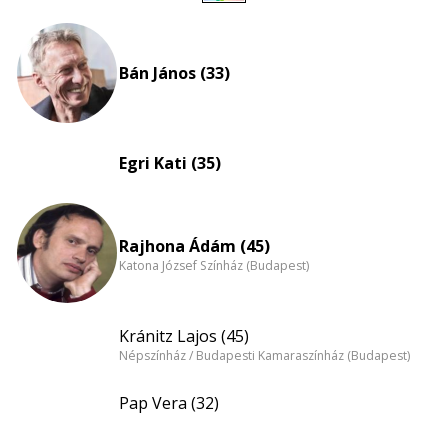
Életkori
eloszlás
nagyítása
Bán János (33)
Egri Kati (35)
Rajhona Ádám (45)
Katona József Színház (Budapest)
Kránitz Lajos (45)
Népszínház / Budapesti Kamaraszínház (Budapest)
Pap Vera (32)