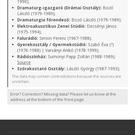
1990);
Dramaturg-igazgató (Drámai Osztály):
Bozó
László (1979-1989);
Dramaturgia főrendező:
Bozó László (1979-1989);
Elektroakusztikus Zenei Stúdió:
Decsényi János
(1975-1994);
Falurádió:
Simon Ferenc (1967-1988);
Gyerekosztály / Gyermekstúdió:
Szabó Éva (?)
(1976-1988) | Varsányi Anikó (1978-1999);
Rádiószínház:
Sumonyi Papp Zoltán (1988-1989);
Source
Szórakoztató Osztály:
László György (1987-1993);
The data may contain contradictions because the sources are
uncertain.
Error? Correction? Missing data? Please let us know at the
address at the bottom of the front page.