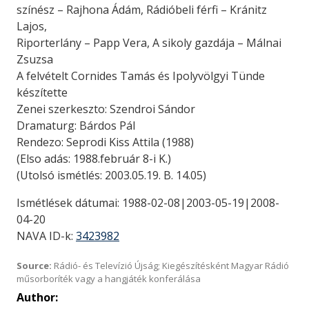
színész – Rajhona Ádám, Rádióbeli férfi – Kránitz
Lajos,
Riporterlány – Papp Vera, A sikoly gazdája – Málnai
Zsuzsa
A felvételt Cornides Tamás és Ipolyvölgyi Tünde
készítette
Zenei szerkeszto: Szendroi Sándor
Dramaturg: Bárdos Pál
Rendezo: Seprodi Kiss Attila (1988)
(Elso adás: 1988.február 8-i K.)
(Utolsó ismétlés: 2003.05.19. B. 14.05)
Ismétlések dátumai: 1988-02-08|2003-05-19|2008-
04-20
NAVA ID-k:
3423982
Source:
Rádió- és Televízió Újság; Kiegészítésként Magyar Rádió
műsorboríték vagy a hangjáték konferálása
Author: