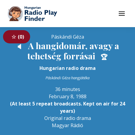
To navigation
To contents
Menu
0
Páskándi Géza
A hangidomár, avagy a
🔈
tehetség forrásai
🏆
Hungarian radio drama
Páskándi Géza hangjátéka
36 minutes
February 8, 1988
(At least 5 repeat broadcasts. Kept on air for 24
years)
Original radio drama
Magyar Rádió