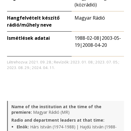
(közrádió)
Hangfelvételt készítő
Magyar Rádió
rádió/műhely neve
Ismétlések adatai
1988-02-08|2003-05-
19|2008-04-20
Létrehozva: 2021. 09. 28.; Revíziók: 2023. 01. 08.; 2023. 07. 05.;
2023. 08. 29.; 2024. 04. 11.
Name of the institution at the time of the
premiere:
Magyar Rádió (MR)
Radio and department leaders at that time:
Elnök:
Hárs István (1974-1988) | Hajdú István (1988-