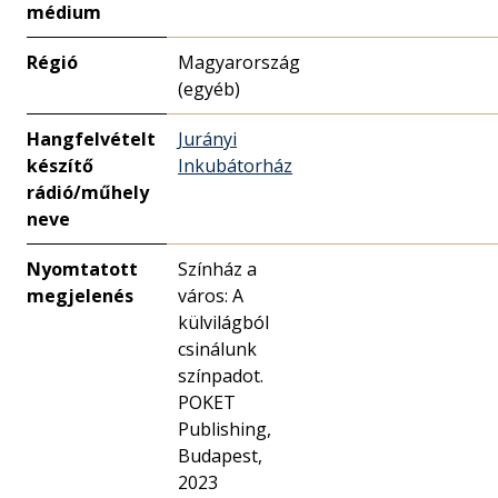
médium
Régió
Magyarország
(egyéb)
Hangfelvételt
Jurányi
készítő
Inkubátorház
rádió/műhely
neve
Nyomtatott
Színház a
megjelenés
város: A
külvilágból
csinálunk
színpadot.
POKET
Publishing,
Budapest,
2023