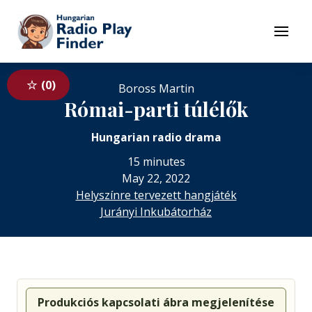
To navigation
To contents
Menu
0
Boross Martin
Római-parti túlélők
Hungarian radio drama
15 minutes
May 22, 2022
Helyszínre tervezett hangjáték
Jurányi Inkubátorház
Produkciós kapcsolati ábra megjelenítése