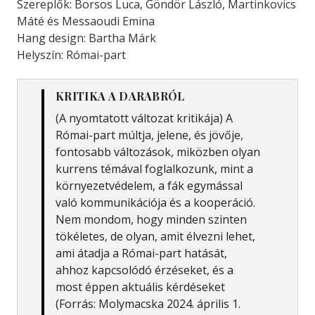
Szereplők: Borsos Luca, Göndör László, Martinkovics
Máté és Messaoudi Emina
Hang design: Bartha Márk
Helyszín: Római-part
KRITIKA A DARABRÓL
(A nyomtatott változat kritikája) A
Római-part múltja, jelene, és jövője,
fontosabb változások, miközben olyan
kurrens témával foglalkozunk, mint a
környezetvédelem, a fák egymással
való kommunikációja és a kooperáció.
Nem mondom, hogy minden szinten
tökéletes, de olyan, amit élvezni lehet,
ami átadja a Római-part hatását,
ahhoz kapcsolódó érzéseket, és a
most éppen aktuális kérdéseket
(Forrás: Molymacska 2024. április 1.