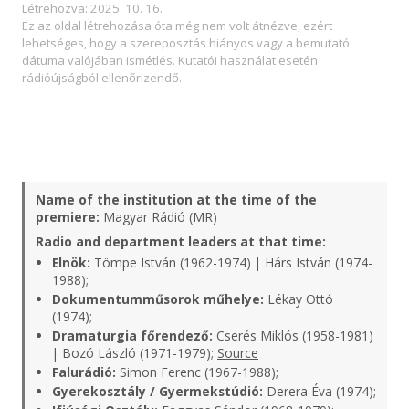
Létrehozva: 2025. 10. 16.
Ez az oldal létrehozása óta még nem volt átnézve, ezért
lehetséges, hogy a szereposztás hiányos vagy a bemutató
dátuma valójában ismétlés. Kutatói használat esetén
rádióújságból ellenőrizendő.
Name of the institution at the time of the
premiere:
Magyar Rádió (MR)
Radio and department leaders at that time:
Elnök:
Tömpe István (1962-1974) | Hárs István (1974-
1988);
Dokumentumműsorok műhelye:
Lékay Ottó
(1974);
Dramaturgia főrendező:
Cserés Miklós (1958-1981)
| Bozó László (1971-1979);
Source
Falurádió:
Simon Ferenc (1967-1988);
Gyerekosztály / Gyermekstúdió:
Derera Éva (1974);