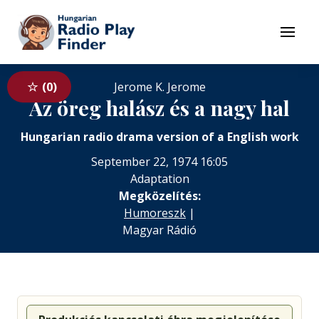
To navigation
To contents
Menu
0
Jerome K. Jerome
Az öreg halász és a nagy hal
Hungarian radio drama version of a English work
September 22, 1974 16:05
Adaptation
Megközelítés:
Humoreszk
|
Magyar Rádió