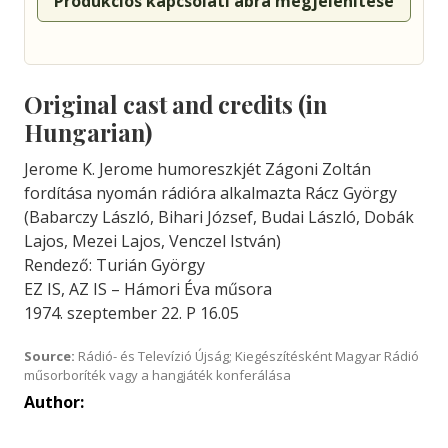
Produkciós kapcsolati ábra megjelenítése
Original cast and credits (in
Hungarian)
Jerome K. Jerome humoreszkjét Zágoni Zoltán
fordítása nyomán rádióra alkalmazta Rácz György
(Babarczy László, Bihari József, Budai László, Dobák
Lajos, Mezei Lajos, Venczel István)
Rendező: Turián György
EZ IS, AZ IS – Hámori Éva műsora
1974. szeptember 22. P 16.05
Source:
Rádió- és Televízió Újság; Kiegészítésként Magyar Rádió
műsorboríték vagy a hangjáték konferálása
Author: