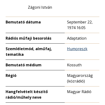
Zágoni István
Bemutató dátuma
September 22,
1974 16:05
Rádiós műfaji besorolás
Adaptation
Szemléletmód, alműfaj,
Humoreszk
tematika
Bemutató médium
Kossuth
Régió
Magyarország
(közrádió)
Hangfelvételt készítő
Magyar Rádió
rádió/műhely neve