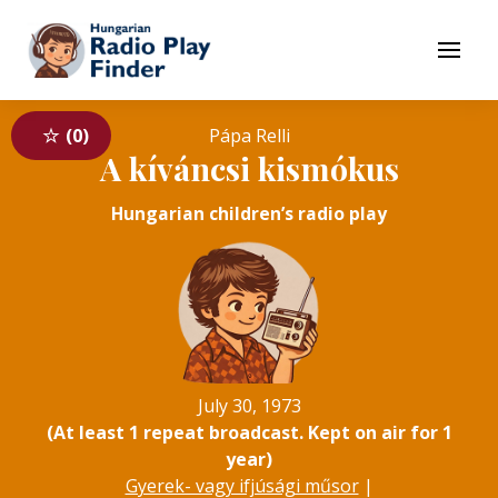
To navigation
To contents
Menu
0
Pápa Relli
A kíváncsi kismókus
Hungarian children’s radio play
July 30, 1973
(At least 1 repeat broadcast. Kept on air for 1
year)
Gyerek- vagy ifjúsági műsor
|