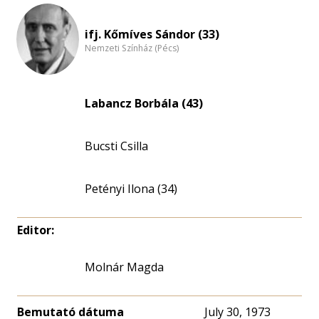
ifj. Kőmíves Sándor (33)
Nemzeti Színház (Pécs)
Labancz Borbála (43)
Bucsti Csilla
Petényi Ilona (34)
Editor:
Molnár Magda
Bemutató dátuma
July 30, 1973