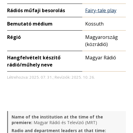
Rádiós műfaji besorolás
Fairy-tale play
Bemutató médium
Kossuth
Régió
Magyarország
(közrádió)
Hangfelvételt készítő
Magyar Rádió
rádió/műhely neve
Létrehozva: 2025. 07. 31.; Revíziók: 2025. 10. 26.
Name of the institution at the time of the
premiere:
Magyar Rádió és Televízió (MRT)
Radio and department leaders at that time: