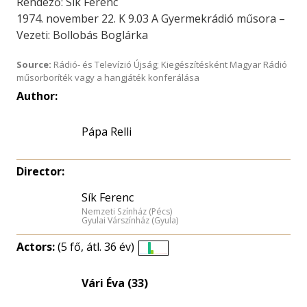
Rendező: Sik Ferenc
1974. november 22. K 9.03 A Gyermekrádió műsora –
Vezeti: Bollobás Boglárka
Source:
Rádió- és Televízió Újság; Kiegészítésként Magyar Rádió
műsorboríték vagy a hangjáték konferálása
Author:
Pápa Relli
Director:
Sík Ferenc
Nemzeti Színház (Pécs)
Gyulai Várszínház (Gyula)
Actors:
(5 fő, átl. 36 év)
Életkori
eloszlás
Vári Éva (33)
nagyítása