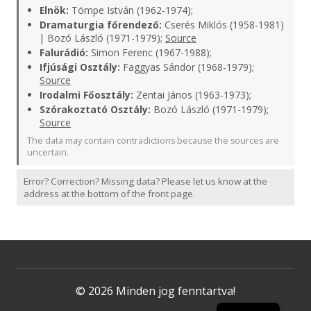
Elnök:
Tömpe István (1962-1974);
Dramaturgia főrendező:
Cserés Miklós (1958-1981)
| Bozó László (1971-1979);
Source
Falurádió:
Simon Ferenc (1967-1988);
Ifjúsági Osztály:
Faggyas Sándor (1968-1979);
Source
Irodalmi Főosztály:
Zentai János (1963-1973);
Szórakoztató Osztály:
Bozó László (1971-1979);
Source
The data may contain contradictions because the sources are
uncertain.
Error? Correction? Missing data? Please let us know at the
address at the bottom of the front page.
© 2026 Minden jog fenntartva!