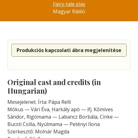
Fairy-tale play
Magyar Rádió
Produkciós kapcsolati ábra megjelenítése
Original cast and credits (in
Hungarian)
Mesejelenet. Írta: Pápa Relli
Mókus — Vári Éva, Harkály apó — ifj. Kőmíves
Sándor, Rigómama — Labancz Borbála, Cinke —
Bucsti Csilla, Nyúlmama — Petényi Ilona
Szerkesztő: Molnár Magda