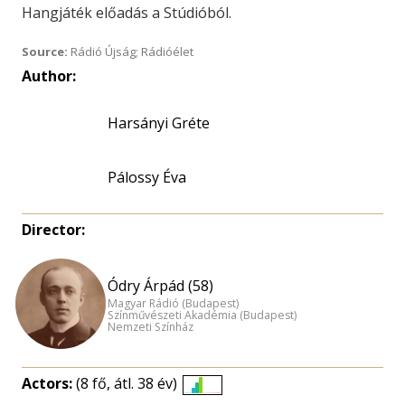
Hangjáték előadás a Stúdióból.
Source:
Rádió Újság; Rádióélet
Author:
Harsányi Gréte
Pálossy Éva
Director:
Ódry Árpád (58)
Magyar Rádió (Budapest)
Színművészeti Akadémia (Budapest)
Nemzeti Színház
Actors:
(8 fő, átl. 38 év)
Életkori