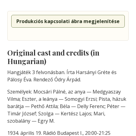
Produkciós kapcsolati ábra megjelenítése
Original cast and credits (in
Hungarian)
Hangjáték 3 felvonásban. Írta Harsányi Gréte és
Pálosy Éva. Rendező Ódry Árpád.
Személyek:
Mocsári
Pálné,
az
anya —
Medgyaszay
Vilma;
Eszter,
a
leánya —
Somogyi
Erzsi;
Pista,
házuk
barátja —
Pethő
Attila;
Béla —
Delly
Ferenc;
Péter —
Timár
József;
Szolga —
Ker
tész
Lajos;
Mari,
szobalány —
Egry
M.
1934. április 19. Rádió Budapest I., 20:00-21:25