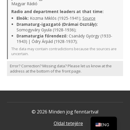
Magyar Rádió
Radio and department leaders at that time:
Elnök:
Kozma Miklós (1925-1941);
Source
Dramaturg-igazgató (Drámai Osztály):
Somogyváry Gyula (1928-1936);
Dramaturgia főrendező:
Csanády György (1933-
1943) | Ódry Árpád (1928-1937);
The data may contain contradictions because the sources are
uncertain.
Error? Correction? Missing data? Please let us know at the
address at the bottom of the front page.
© 2026 Minden jog fenntartva!
Oldal tetejére
ENG