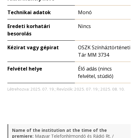
Technikai adatok
Monó
Eredeti korhatári
Nincs
besorolás
Kézirat vagy gépirat
OSZK Színháztörténeti
Tár MM 3734
Felvétel helye
Élő adás (nincs
felvétel, stúdió)
Létrehozva: 2025. 07. 19.; Revíziók: 2025. 07. 19.; 2025. 08. 10.
Name of the institution at the time of the
premiere:
Magyar Telefonhírmondó és Rádió Rt. /