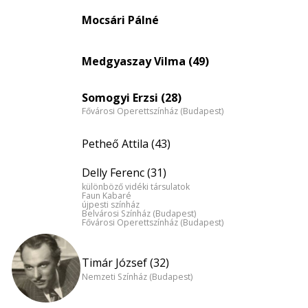
eloszlás
Mocsári Pálné
nagyítása
Medgyaszay Vilma (49)
Somogyi Erzsi (28)
Fővárosi Operettszínház (Budapest)
Petheő Attila (43)
Delly Ferenc (31)
különböző vidéki társulatok
Faun Kabaré
újpesti színház
Belvárosi Színház (Budapest)
Fővárosi Operettszínház (Budapest)
Timár József (32)
Nemzeti Színház (Budapest)