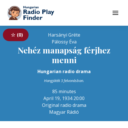
To navigation
To contents
Menu
0
Harsányi Gréte
Pálossy Éva
Nehéz manapság férjhez
menni
Hungarian radio drama
Hangjáték 3 felvonásban.
85 minutes
April 19, 1934 20:00
Original radio drama
Magyar Rádió