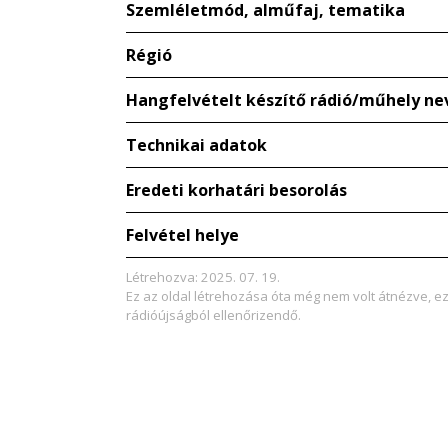
Szemléletmód, alműfaj, tematika
Régió
Hangfelvételt készítő rádió/műhely ne
Technikai adatok
Eredeti korhatári besorolás
Felvétel helye
Létrehozva: 2025. 07. 19.
Ez az oldal létrehozása óta még nem volt átnézve, e
rádióújságból ellenőrizendő.