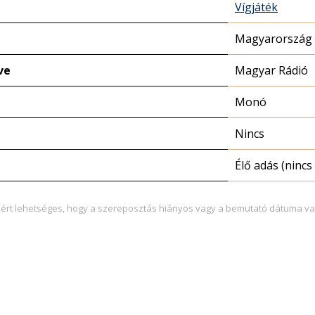
Vígjáték
Magyarország 
ve
Magyar Rádió
Monó
Nincs
Élő adás (nincs 
zért lehetséges, hogy a szereposztás hiányos vagy a bemutató dátuma va