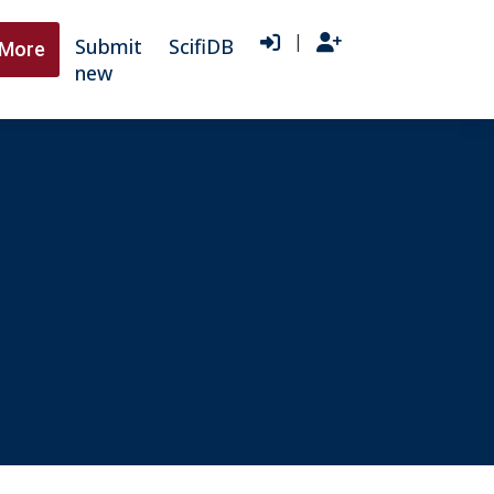
|
Submit
ScifiDB
More
new