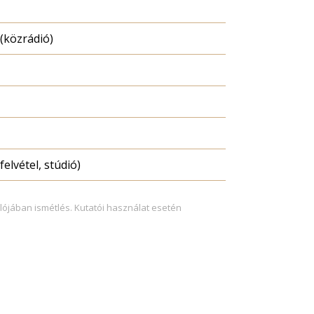
(közrádió)
felvétel, stúdió)
lójában ismétlés. Kutatói használat esetén