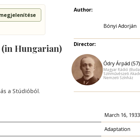
Author:
 megjelenítése
Bónyi Adorján
Director:
s (in Hungarian)
Ódry Árpád (57)
Magyar Rádió (Buda
Színművészeti Akad
Nemzeti Színház
dás a Stúdióból.
March 16, 1933
Adaptation