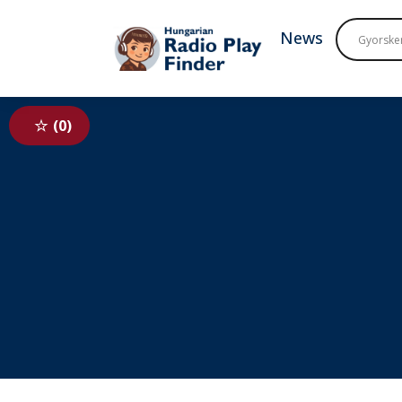
To navigation
To contents
News
0