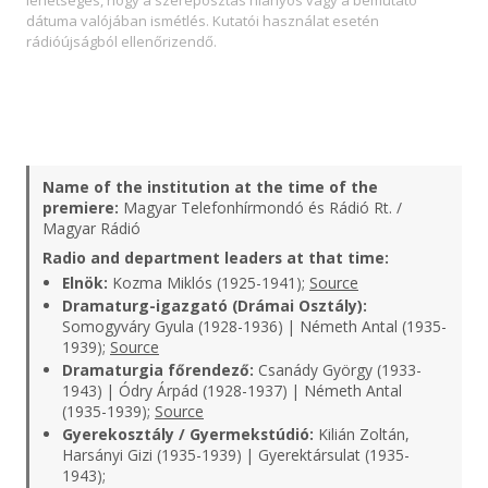
lehetséges, hogy a szereposztás hiányos vagy a bemutató
dátuma valójában ismétlés. Kutatói használat esetén
rádióújságból ellenőrizendő.
Name of the institution at the time of the
premiere:
Magyar Telefonhírmondó és Rádió Rt. /
Magyar Rádió
Radio and department leaders at that time:
Elnök:
Kozma Miklós (1925-1941);
Source
Dramaturg-igazgató (Drámai Osztály):
Somogyváry Gyula (1928-1936) | Németh Antal (1935-
1939);
Source
Dramaturgia főrendező:
Csanády György (1933-
1943) | Ódry Árpád (1928-1937) | Németh Antal
(1935-1939);
Source
Gyerekosztály / Gyermekstúdió:
Kilián Zoltán,
Harsányi Gizi (1935-1939) | Gyerektársulat (1935-
1943);