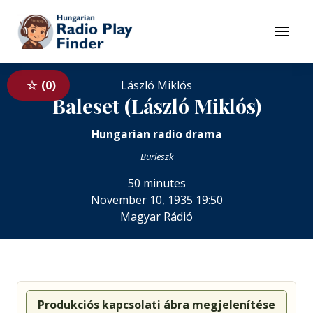
To navigation
To contents
Menu
0
László Miklós
Baleset (László Miklós)
Hungarian radio drama
Burleszk
50 minutes
November 10, 1935 19:50
Magyar Rádió
Produkciós kapcsolati ábra megjelenítése