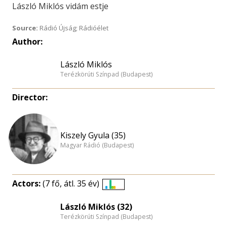
László Miklós vidám estje
Source:
Rádió Újság; Rádióélet
Author:
László Miklós
Terézkörúti Színpad (Budapest)
Director:
Kiszely Gyula (35)
Magyar Rádió (Budapest)
Actors:
(7 fő, átl. 35 év)
Életkori
eloszlás
László Miklós (32)
Terézkörúti Színpad (Budapest)
nagyítása