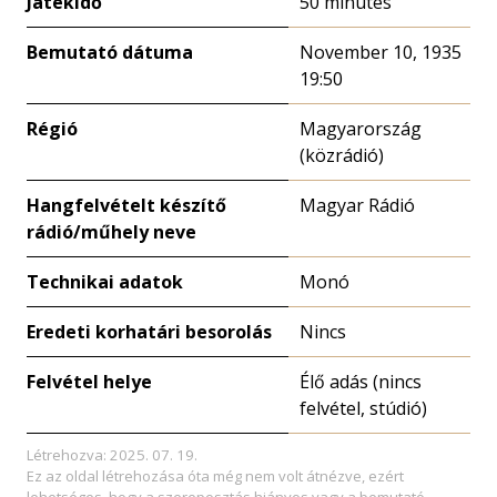
Játékidő
50 minutes
Bemutató dátuma
November 10, 1935
19:50
Régió
Magyarország
(közrádió)
Hangfelvételt készítő
Magyar Rádió
rádió/műhely neve
Technikai adatok
Monó
Eredeti korhatári besorolás
Nincs
Felvétel helye
Élő adás (nincs
felvétel, stúdió)
Létrehozva: 2025. 07. 19.
Ez az oldal létrehozása óta még nem volt átnézve, ezért