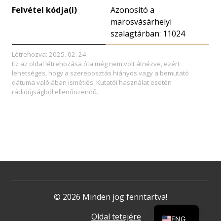
Felvétel kódja(i)
Azonosító a
marosvásárhelyi
szalagtárban: 11024
Létrehozva: 2025. 02. 24.
Ez az oldal létrehozása óta még nem volt átnézve, ezért
lehetséges, hogy a szereposztás hiányos vagy a bemutató
dátuma valójában ismétlés. Kutatói használat esetén
rádióújságból ellenőrizendő.
© 2026 Minden jog fenntartva!
Oldal tetejére
ENG