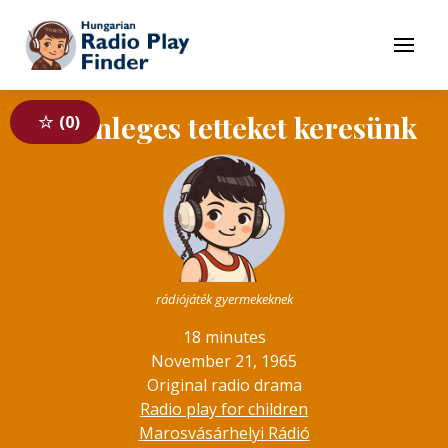
To navigation
To contents
Menu
Különleges tetteket keresünk
0
rádiójáték gyermekeknek
18 minutes
November 21, 1965
Original radio drama
Radio play for children
Marosvásárhelyi Rádió