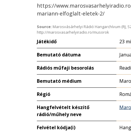
https://www.marosvasarhelyiradio.r
mariann-elfoglalt-eletek-2/
Source:
Marosvásárhelyi Rádió Hangarchívum (RJ, S
http://marosvasarhelyiradio.ro/musorok
Játékidő
23 m
Bemutató dátuma
Janua
Rádiós műfaji besorolás
Read
Bemutató médium
Maro
Régió
Romá
Hangfelvételt készítő
Maro
rádió/műhely neve
Felvétel kódja(i)
Hang