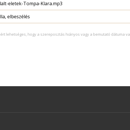
lalt-eletek-Tompa-Klara.mp3
la, elbeszélés
zért lehetséges, hogy a szereposztás hiányos vagy a bemutató dátuma va