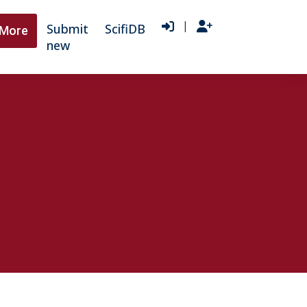
|
Submit
ScifiDB
More
new