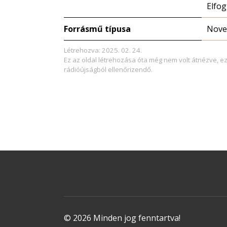
Elfog
Forrásmű típusa
Novel
Létrehozva: 2025. 02. 24.
Ez az oldal létrehozása óta még nem volt átnézve, e
rádióújságból ellenőrizendő.
© 2026 Minden jog fenntartva!