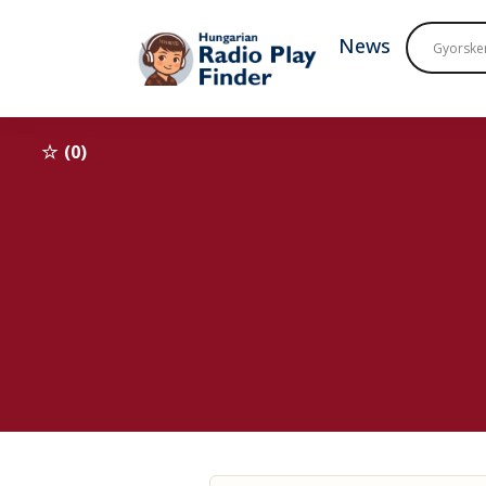
To navigation
To contents
News
0