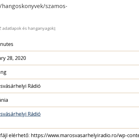
o/hangoskonyvek/szamos-
Z adatlapok és hanganyagok);
inutes
ry 28, 2020
ing
svásárhelyi Rádió
nia
svásárhelyi Rádió
fájl elérhető: https://www.marosvasarhelyiradio.ro/wp-co