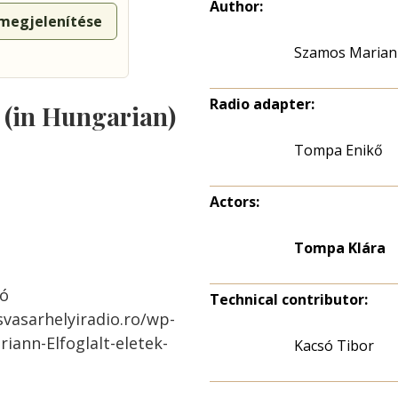
Author:
 megjelenítése
Szamos Marian
Radio adapter:
s (in Hungarian)
Tompa Enikő
Actors:
Tompa Klára
ió
Technical contributor:
svasarhelyiradio.ro/wp-
ann-Elfoglalt-eletek-
Kacsó Tibor