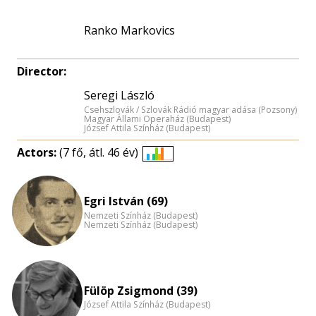
Ranko Markovics
Director:
Seregi László
Csehszlovák / Szlovák Rádió magyar adása (Pozsony)
Magyar Állami Operaház (Budapest)
József Attila Színház (Budapest)
Actors:
(7 fő, átl. 46 év)
Életkori
eloszlás
nagyítása
Egri István (69)
Nemzeti Színház (Budapest)
Nemzeti Színház (Budapest)
Fülöp Zsigmond (39)
József Attila Színház (Budapest)