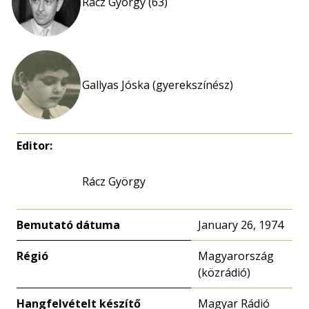
Rácz György (63)
Gallyas Jóska (gyerekszínész)
Editor:
Rácz György
Bemutató dátuma
January 26, 1974
Régió
Magyarország
(közrádió)
Hangfelvételt készítő
Magyar Rádió