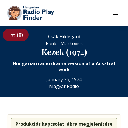
To navigation
To contents
Menu
0
Csák Hildegard
Ranko Markovics
Kezek (1974)
Hungarian radio drama version of a Ausztrál
work
January 26, 1974
Magyar Rádió
Produkciós kapcsolati ábra megjelenítése