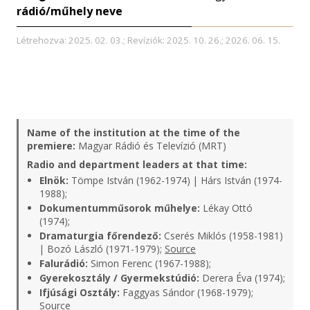
rádió/műhely neve
Létrehozva: 2025. 02. 03.; Revíziók: 2025. 10. 26.; 2026. 06. 15.
Name of the institution at the time of the
premiere:
Magyar Rádió és Televízió (MRT)
Radio and department leaders at that time:
Elnök:
Tömpe István (1962-1974) | Hárs István (1974-
1988);
Dokumentumműsorok műhelye:
Lékay Ottó
(1974);
Dramaturgia főrendező:
Cserés Miklós (1958-1981)
| Bozó László (1971-1979);
Source
Falurádió:
Simon Ferenc (1967-1988);
Gyerekosztály / Gyermekstúdió:
Derera Éva (1974);
Ifjúsági Osztály:
Faggyas Sándor (1968-1979);
Source