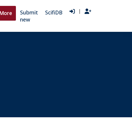
|
Submit
ScifiDB
More
new