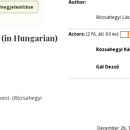
Author:
 megjelenítése
Rózsahegyi Lás
Actors:
(2 fő, átl. 63 év)
s (in Hungarian)
É
e
Rózsahegyi Ká
n
Gál Dezső
pest. (Rózsahegyi
December 26, 