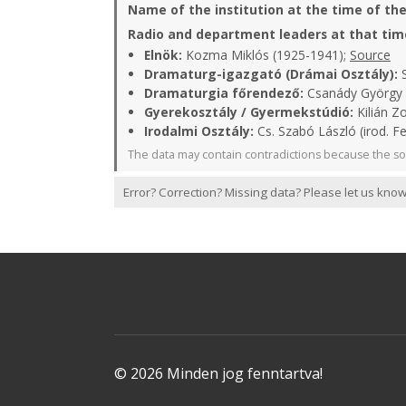
Name of the institution at the time of th
Radio and department leaders at that tim
Elnök:
Kozma Miklós (1925-1941);
Source
Dramaturg-igazgató (Drámai Osztály):
S
Dramaturgia főrendező:
Csanády György (
Gyerekosztály / Gyermekstúdió:
Kilián Zo
Irodalmi Osztály:
Cs. Szabó László (irod. Fe
The data may contain contradictions because the so
Error? Correction? Missing data? Please let us know
© 2026 Minden jog fenntartva!