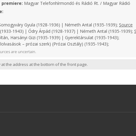
e premiere:
Magyar Telefonhírmondó és Rádió Rt. / Magyar Rádió
e:
omogyváry Gyula (1928-1936) | Németh Antal (1935-1939);
Source
1933-1943) | Ódry Árpád (1928-1937) | Németh Antal (1935-1939);
ltán, Harsányi Gizi (1935-1939) | Gyerektársulat (1935-1943);
lolvasások – prózai szerk) (Prózai Osztály) (1935-1943);
urces are uncertain.
 at the address at the bottom of the front page.