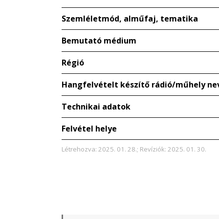
Szemléletmód, alműfaj, tematika
Bemutató médium
Régió
Hangfelvételt készítő rádió/műhely ne
Technikai adatok
Felvétel helye
Létrehozva: 2025. 01. 28.; Revíziók: 2025. 01. 30.