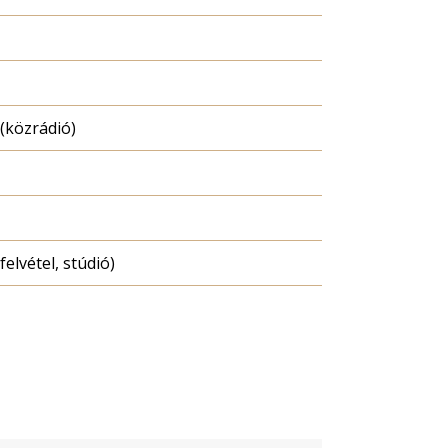
(közrádió)
felvétel, stúdió)