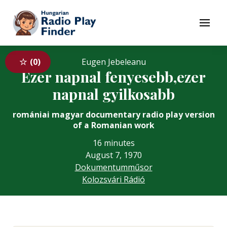
To navigation
To contents
Menu
0
Eugen Jebeleanu
Ezer napnal fenyesebb,ezer
napnal gyilkosabb
romániai magyar documentary radio play version
of a Romanian work
16 minutes
August 7, 1970
Dokumentumműsor
Kolozsvári Rádió