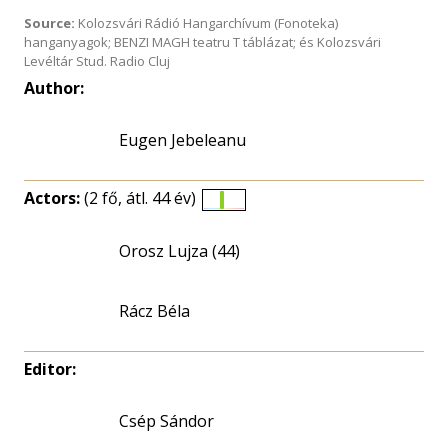
Source:
Kolozsvári Rádió Hangarchívum (Fonoteka)
hanganyagok; BENZI MAGH teatru T táblázat; és Kolozsvári
Levéltár Stud. Radio Cluj
Author:
Eugen Jebeleanu
Actors:
(2 fő, átl. 44 év)
Életkori
eloszlás
Orosz Lujza (44)
nagyítása
Rácz Béla
Editor:
Csép Sándor