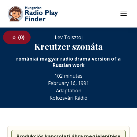
To navigation
To contents
Menu
0
Lev Tolsztoj
Kreutzer szonáta
romániai magyar radio drama version of a
Russian work
102 minutes
February 16, 1991
Adaptation
Kolozsvári Rádió
Produkciós kapcsolati ábra megjelenítése