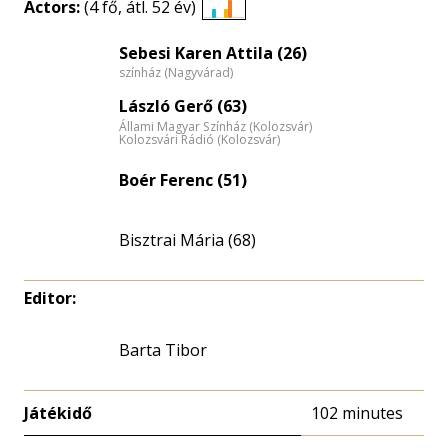
Actors:
(4 fő, átl. 52 év)
Életkori
eloszlás
Sebesi Karen Attila (26)
színház (Nagyvárad)
nagyítása
László Gerő (63)
Állami Magyar Színház (Kolozsvár)
Kolozsvári Rádió (Kolozsvár)
Boér Ferenc (51)
Bisztrai Mária (68)
Editor:
Barta Tibor
Játékidő
102 minutes