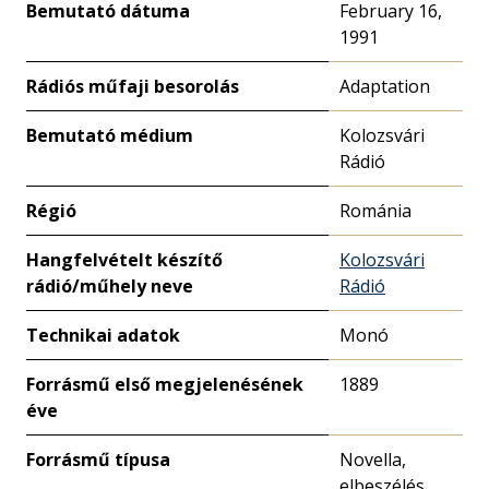
Bemutató dátuma
February 16,
1991
Rádiós műfaji besorolás
Adaptation
Bemutató médium
Kolozsvári
Rádió
Régió
Románia
Hangfelvételt készítő
Kolozsvári
rádió/műhely neve
Rádió
Technikai adatok
Monó
Forrásmű első megjelenésének
1889
éve
Forrásmű típusa
Novella,
elbeszélés