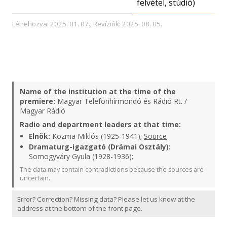
felvétel, stúdió)
Létrehozva: 2025. 01. 07.; Revíziók: 2025. 08. 05.
Name of the institution at the time of the
premiere:
Magyar Telefonhírmondó és Rádió Rt. /
Magyar Rádió
Radio and department leaders at that time:
Elnök:
Kozma Miklós (1925-1941);
Source
Dramaturg-igazgató (Drámai Osztály):
Somogyváry Gyula (1928-1936);
The data may contain contradictions because the sources are
uncertain.
Error? Correction? Missing data? Please let us know at the
address at the bottom of the front page.