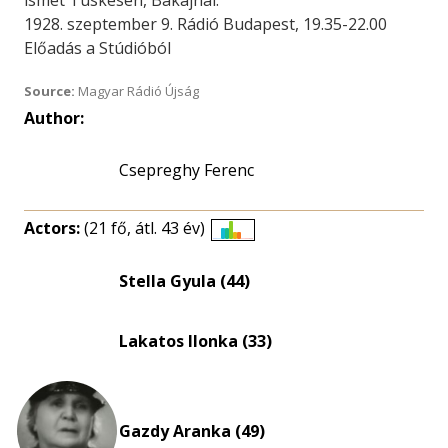
ismét Tüskésen, Bakajnál.
1928. szeptember 9. Rádió Budapest, 19.35-22.00
Előadás a Stúdióból
Source:
Magyar Rádió Újság
Author:
Csepreghy Ferenc
Actors:
(21 fő, átl. 43 év)
Életkori
eloszlás
Stella Gyula (44)
nagyítása
Lakatos Ilonka (33)
Gazdy Aranka (49)