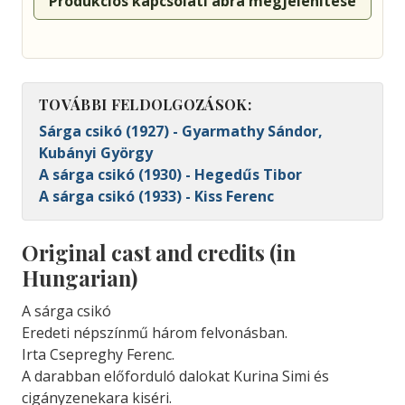
Produkciós kapcsolati ábra megjelenítése
TOVÁBBI FELDOLGOZÁSOK:
Sárga csikó (1927) - Gyarmathy Sándor,
Kubányi György
A sárga csikó (1930) - Hegedűs Tibor
A sárga csikó (1933) - Kiss Ferenc
Original cast and credits (in
Hungarian)
A sárga csikó
Eredeti népszínmű három felvonásban.
Irta Csepreghy Ferenc.
A darabban előforduló dalokat Kurina Simi és
cigányzenekara kiséri.