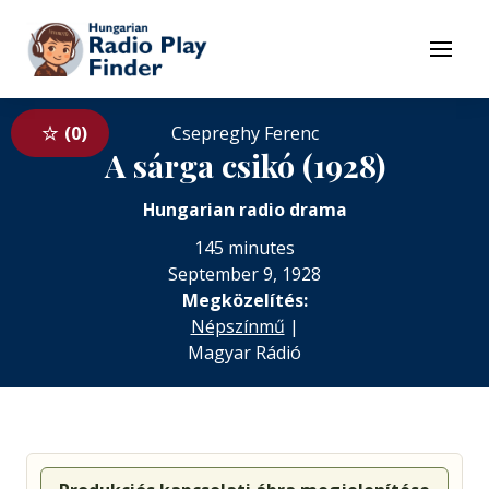
To navigation
To contents
Menu
0
Csepreghy Ferenc
A sárga csikó (1928)
Hungarian radio drama
145 minutes
September 9, 1928
Megközelítés:
Népszínmű
|
Magyar Rádió