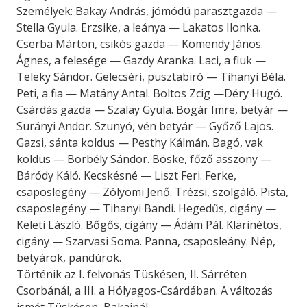
Személyek: Bakay András, jómódú parasztgazda —
Stella Gyula. Erzsike, a leánya — Lakatos Ilonka.
Cserba Márton, csikós gazda — Kömendy János.
Ágnes, a felesége — Gazdy Aranka. Laci, a fiuk —
Teleky Sándor. Gelecséri, pusztabiró — Tihanyi Béla.
Peti, a fia — Matány Antal. Boltos Zcig —Déry Hugó.
Csárdás gazda — Szalay Gyula. Bogár Imre, betyár —
Surányi Andor. Szunyó, vén betyár — Győző Lajos.
Gazsi, sánta koldus — Pesthy Kálmán. Bagó, vak
koldus — Borbély Sándor. Böske, főző asszony —
Báródy Káló. Kecskésné — Liszt Feri. Ferke,
csaposlegény — Zólyomi Jenő. Trézsi, szolgáló. Pista,
csaposlegény — Tihanyi Bandi. Hegedűs, cigány —
Keleti László. Bőgős, cigány — Ádám Pál. Klarinétos,
cigány — Szarvasi Soma. Panna, csaposleány. Nép,
betyárok, pandúrok.
Történik az I. felvonás Tüskésen, II. Sárréten
Csorbánál, a III. a Hólyagos-Csárdában. A változás