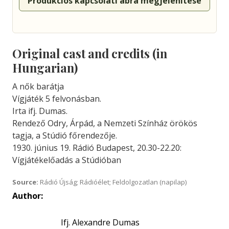
Produkciós kapcsolati ábra megjelenítése
Original cast and credits (in
Hungarian)
A nők barátja
Vígjáték 5 felvonásban.
Irta ifj. Dumas.
Rendező Odry, Árpád, a Nemzeti Színház örökös
tagja, a Stúdió főrendezője.
1930. június 19. Rádió Budapest, 20.30-22.20:
Vígjátékelőadás a Stúdióban
Source:
Rádió Újság; Rádióélet; Feldolgozatlan (napilap)
Author:
Ifj. Alexandre Dumas