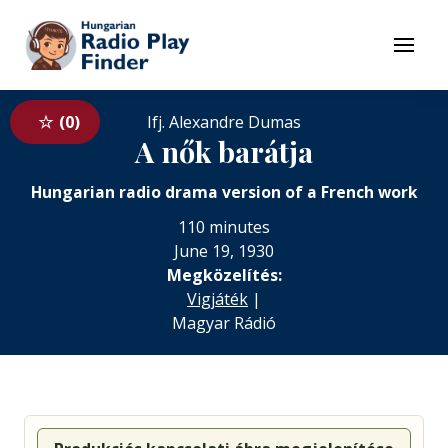
To navigation
To contents
Menu
0
Ifj. Alexandre Dumas
A nők barátja
Hungarian radio drama version of a French work
110 minutes
June 19, 1930
Megközelítés:
Vigjáték
|
Magyar Rádió