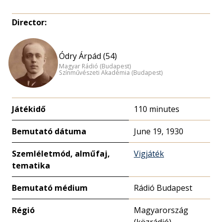
Director:
Ódry Árpád (54)
Magyar Rádió (Budapest)
Színművészeti Akadémia (Budapest)
Játékidő
110 minutes
Bemutató dátuma
June 19, 1930
Szemléletmód, alműfaj,
Vigjáték
tematika
Bemutató médium
Rádió Budapest
Régió
Magyarország