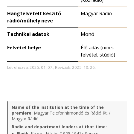
(közrádió)
Hangfelvételt készítő
Magyar Rádió
rádió/műhely neve
Technikai adatok
Monó
Felvétel helye
Élő adás (nincs
felvétel, stúdió)
Létrehozva: 2025. 01. 07.; Revíziók: 2025. 10. 26.
Name of the institution at the time of the
premiere:
Magyar Telefonhírmondó és Rádió Rt. /
Magyar Rádió
Radio and department leaders at that time:
Elnök:
Kozma Miklós (1925-1941);
Source