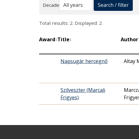
Search
Search / filter
Decade
Total results: 2. Displayed: 2.
Award
Title
Author
↕
↕
Napsugár hercegnő
Altay 
Szilveszter (Marcali
Marcza
Frigyes)
Frigye