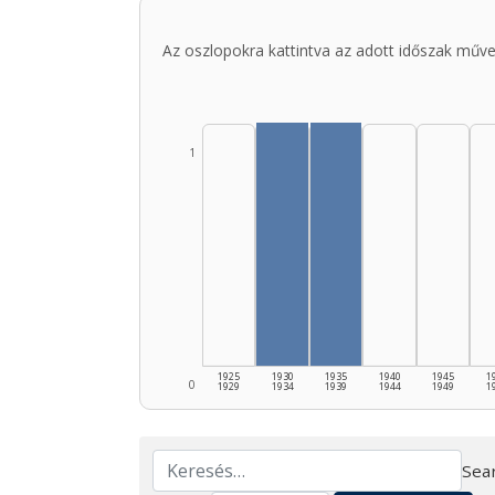
Az oszlopokra kattintva az adott időszak műve
1
1925
1930
1935
1940
1945
1
0
1929
1934
1939
1944
1949
1
Sear