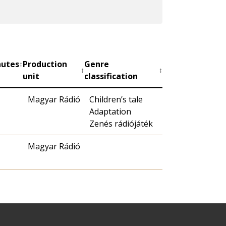
nutes
Production
Genre
↕
↕
↕
unit
classification
Magyar Rádió
Children’s tale
Adaptation
Zenés rádiójáték
Magyar Rádió