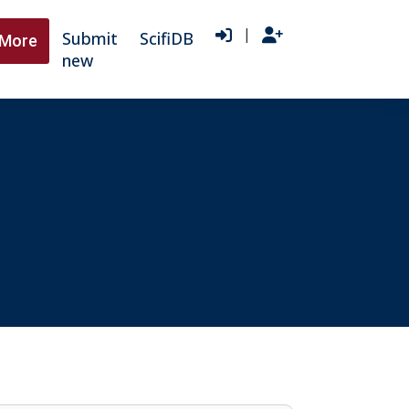
|
Submit
ScifiDB
More
new