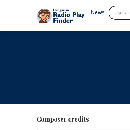
To navigation
To contents
News
Composer credits