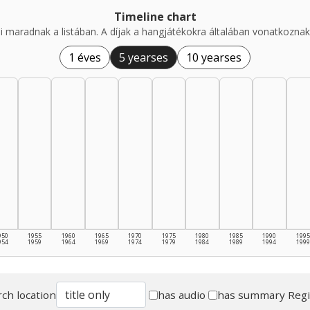
Timeline chart
i maradnak a listában. A díjak a hangjátékokra általában vonatkoznak,
1 éves
5 yearses
10 yearses
950
1955
1960
1965
1970
1975
1980
1985
1990
1995
954
1959
1964
1969
1974
1979
1984
1989
1994
1999
ch location
has audio
has summary
Reg