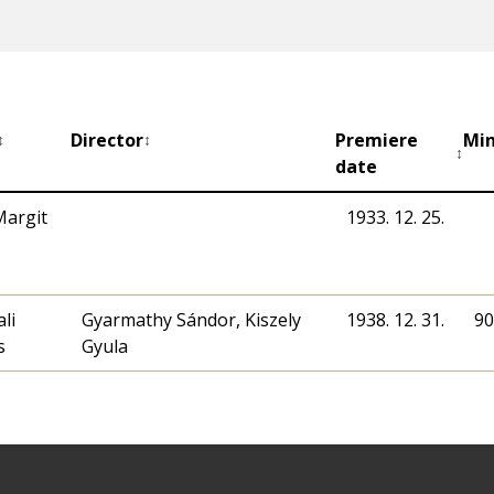
Director
Premiere
Mi
↕
↕
↕
date
Margit
1933. 12. 25.
li
Gyarmathy Sándor, Kiszely
1938. 12. 31.
90
s
Gyula