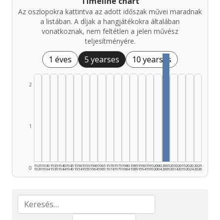
Timeline chart
Az oszlopokra kattintva az adott időszak művei maradnak
a listában. A díjak a hangjátékokra általában
vonatkoznak, nem feltétlen a jelen művész
teljesítményére.
1 éves
5 yearses
10 yearses
2
1
1925
1930
1935
1940
1945
1950
1955
1960
1965
1970
1975
1980
1985
1990
1995
2000
2005
2010
2015
2020
2025
0
1929
1934
1939
1944
1949
1954
1959
1964
1969
1974
1979
1984
1989
1994
1999
2004
2009
2014
2019
2024
2026