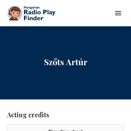
To navigation
To contents
Menu
Szőts Artúr
Acting credits