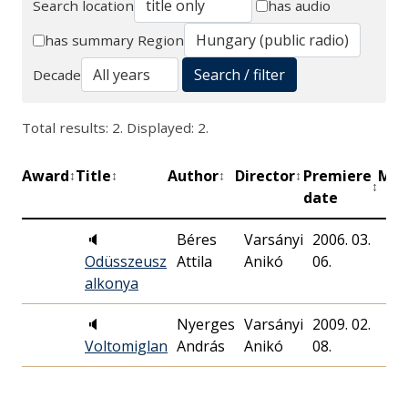
Search location
has audio
Search
has summary
Region
Search / filter
Decade
Total results: 2. Displayed: 2.
Award
Title
Author
Director
Premiere
Min
↕
↕
↕
↕
↕
date
🔈
Béres
Varsányi
2006. 03.
53
Odüsszeusz
Attila
Anikó
06.
alkonya
🔈
Nyerges
Varsányi
2009. 02.
11
Voltomiglan
András
Anikó
08.