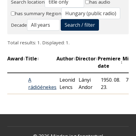
Search location
has audio
Search
has summary
Region
Search / filter
Decade
Total results: 1. Displayed: 1.
Award
Title
Author
Director
Premiere
Minu
↕
↕
↕
↕
↕
date
A
Leonid
Lányi
1950. 08.
70
rádióénekes
Lencs
Andor
23.