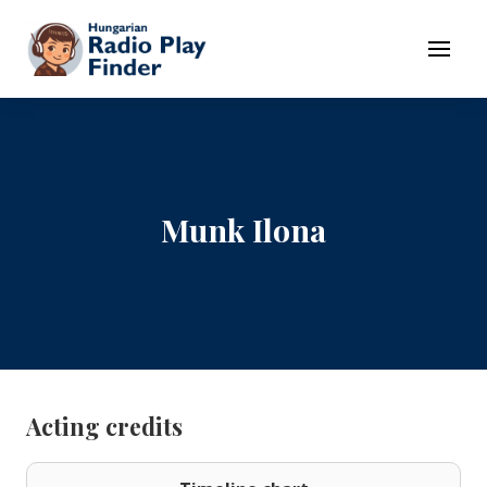
To navigation
To contents
Menu
Munk Ilona
Acting credits