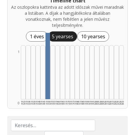
Timeline chart
Az oszlopokra kattintva az adott időszak művei maradnak
a listában. A díjak a hangjátékokra általában
vonatkoznak, nem feltétlen a jelen művész
teljesítményére.
1 éves
5 yearses
10 yearses
1
1925
1930
1935
1940
1945
1950
1955
1960
1965
1970
1975
1980
1985
1990
1995
2000
2005
2010
2015
2020
2025
0
1929
1934
1939
1944
1949
1954
1959
1964
1969
1974
1979
1984
1989
1994
1999
2004
2009
2014
2019
2024
2026