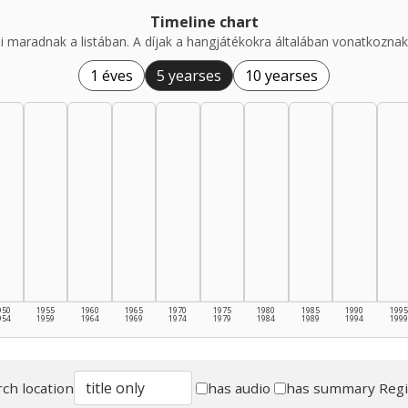
Timeline chart
i maradnak a listában. A díjak a hangjátékokra általában vonatkoznak,
1 éves
5 yearses
10 yearses
950
1955
1960
1965
1970
1975
1980
1985
1990
1995
954
1959
1964
1969
1974
1979
1984
1989
1994
1999
ch location
has audio
has summary
Reg