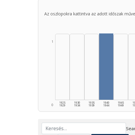
Az oszlopokra kattintva az adott időszak műve
1
1925
1930
1935
1940
1945
1
0
1929
1934
1939
1944
1949
1
Sear