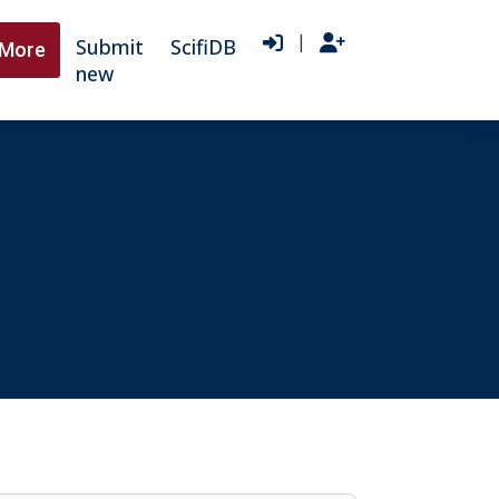
|
Submit
ScifiDB
More
new