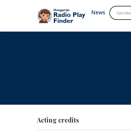
To navigation
To contents
News
Acting credits