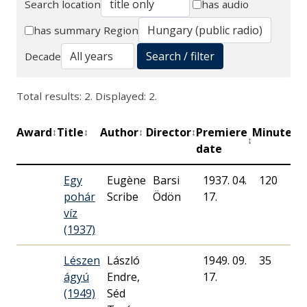
Search location
has audio
Search
has summary
Region
Search / filter
Decade
Total results: 2. Displayed: 2.
Award
Title
Author
Director
Premiere
Minutes
↕
↕
↕
↕
↕
↕
date
Egy
Eugène
Barsi
1937. 04.
120
pohár
Scribe
Ödön
17.
víz
(1937)
Lészen
László
1949. 09.
35
ágyú
Endre,
17.
(1949)
Séd