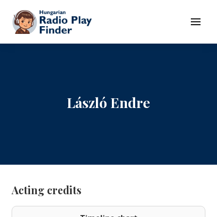
To navigation
To contents
Menu
László Endre
Acting credits