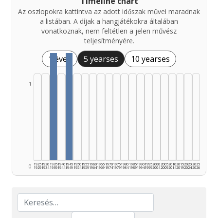
Timeline chart
Az oszlopokra kattintva az adott időszak művei maradnak
a listában. A díjak a hangjátékokra általában
vonatkoznak, nem feltétlen a jelen művész
teljesítményére.
1 éves
5 yearses
10 yearses
1
1925
1930
1935
1940
1945
1950
1955
1960
1965
1970
1975
1980
1985
1990
1995
2000
2005
2010
2015
2020
2025
0
1929
1934
1939
1944
1949
1954
1959
1964
1969
1974
1979
1984
1989
1994
1999
2004
2009
2014
2019
2024
2026