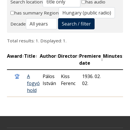
Search location
has audio
Search
has summary
Region
Search / filter
Decade
Total results: 1. Displayed: 1.
Award
Title
Author
Director
Premiere
Minutes
Pr
↕
↕
↕
↕
↕
↕
date
un
🏆
A
Pálos
Kiss
1936. 02.
M
fogyó
István
Ferenc
02.
R
hold