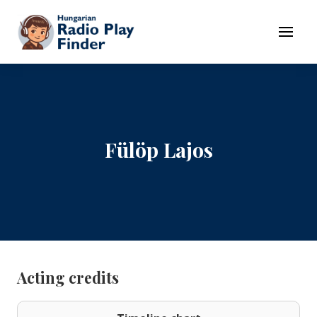
To navigation
To contents
Menu
Fülöp Lajos
Acting credits