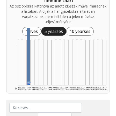
Timeline chart
Az oszlopokra kattintva az adott időszak művei maradnak
a listában. A díjak a hangjátékokra általában
vonatkoznak, nem feltétlen a jelen művész
teljesítményére.
1 éves
5 yearses
10 yearses
1
🏆
1925
1930
1935
1940
1945
1950
1955
1960
1965
1970
1975
1980
1985
1990
1995
2000
2005
2010
2015
2020
2025
0
1929
1934
1939
1944
1949
1954
1959
1964
1969
1974
1979
1984
1989
1994
1999
2004
2009
2014
2019
2024
2026