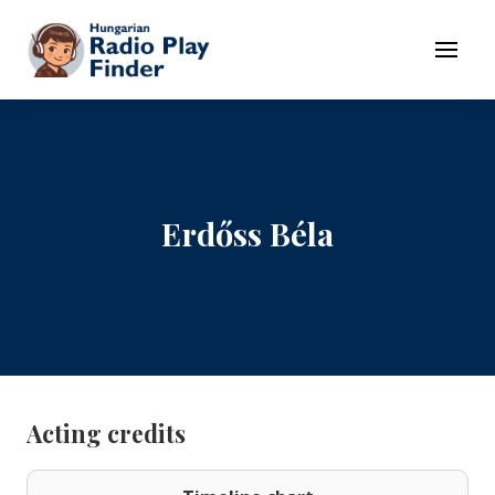
To navigation
To contents
Menu
Erdőss Béla
Acting credits