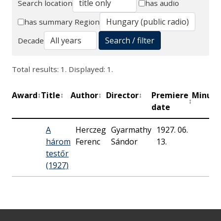
Search location
has audio
Search
has summary
Region
Search / filter
Decade
Total results: 1. Displayed: 1.
Award
Title
Author
Director
Premiere
Minute
↕
↕
↕
↕
↕
date
A
Herczeg
Gyarmathy
1927. 06.
három
Ferenc
Sándor
13.
testőr
(1927)