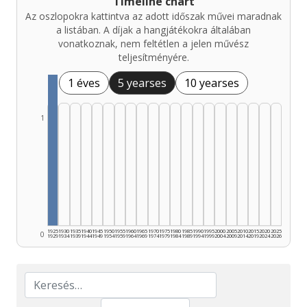
Timeline chart
Az oszlopokra kattintva az adott időszak művei maradnak
a listában. A díjak a hangjátékokra általában
vonatkoznak, nem feltétlen a jelen művész
teljesítményére.
1 éves
5 yearses
10 yearses
1
1925
1930
1935
1940
1945
1950
1955
1960
1965
1970
1975
1980
1985
1990
1995
2000
2005
2010
2015
2020
2025
0
1929
1934
1939
1944
1949
1954
1959
1964
1969
1974
1979
1984
1989
1994
1999
2004
2009
2014
2019
2024
2026