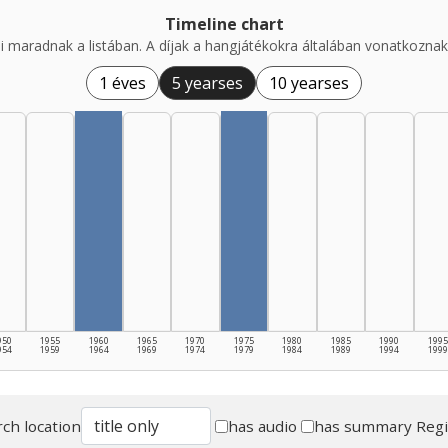
Timeline chart
i maradnak a listában. A díjak a hangjátékokra általában vonatkoznak,
1 éves
5 yearses
10 yearses
950
1955
1960
1965
1970
1975
1980
1985
1990
1995
954
1959
1964
1969
1974
1979
1984
1989
1994
1999
ch location
has audio
has summary
Reg