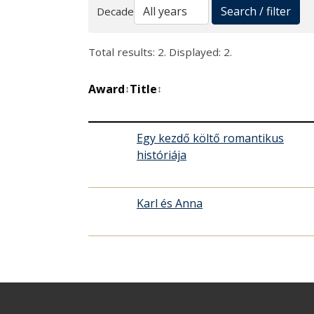
Search
Search / filter
Decade
Total results: 2. Displayed: 2.
Award
Title
↕
↕
Egy kezdő költő romantikus
históriája
Karl és Anna