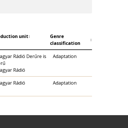
duction unit
Genre
↕
↕
classification
agyar Rádió Derűre is
Adaptation
erű
agyar Rádió
agyar Rádió
Adaptation