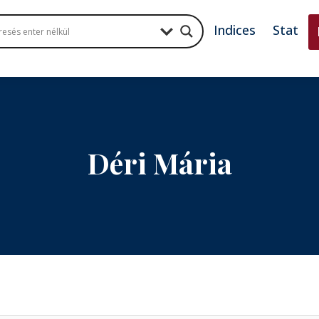
Indices
Stat
Déri Mária