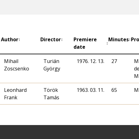
Author
Director
Premiere
Minutes
Pro
↕
↕
↕
↕
date
Mihail
Turián
1976. 12. 13.
27
M
Zoscsenko
György
d
M
Leonhard
Török
1963. 03. 11.
65
M
Frank
Tamás