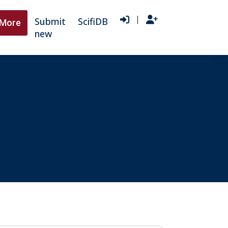
|
Submit
ScifiDB
More
new