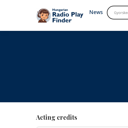
To navigation
To contents
News
Acting credits