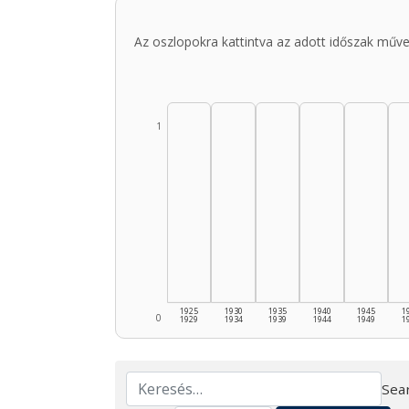
Az oszlopokra kattintva az adott időszak műve
1
1925
1930
1935
1940
1945
1
0
1929
1934
1939
1944
1949
1
Sear