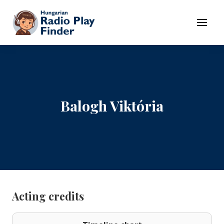
To navigation
To contents
Menu
Balogh Viktória
Acting credits