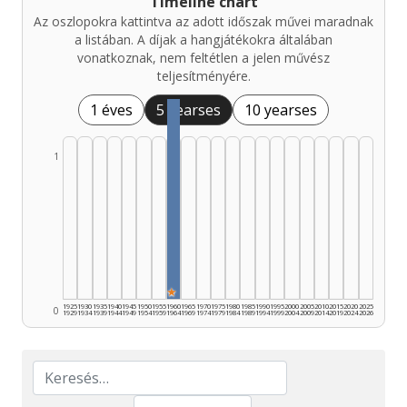
Timeline chart
Az oszlopokra kattintva az adott időszak művei maradnak
a listában. A díjak a hangjátékokra általában
vonatkoznak, nem feltétlen a jelen művész
teljesítményére.
1 éves
5 yearses
10 yearses
1
★
1925
1930
1935
1940
1945
1950
1955
1960
1965
1970
1975
1980
1985
1990
1995
2000
2005
2010
2015
2020
2025
0
1929
1934
1939
1944
1949
1954
1959
1964
1969
1974
1979
1984
1989
1994
1999
2004
2009
2014
2019
2024
2026