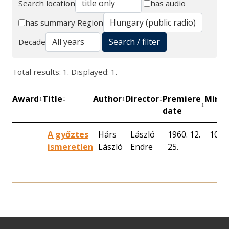
Search location
has audio
Search
has summary
Region
Search / filter
Decade
Total results: 1. Displayed: 1.
Award
Title
Author
Director
Premiere
Minut
↕
↕
↕
↕
↕
date
A győztes
Hárs
László
1960. 12.
100
ismeretlen
László
Endre
25.