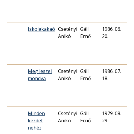
Iskolakakaó
Csetényi
Gáll
1986. 06.
11
Anikó
Ernő
20.
Meg leszel
Csetényi
Gáll
1986. 07.
11
mondva
Anikó
Ernő
18.
Minden
Csetényi
Gáll
1979. 08.
70
kezdet
Anikó
Ernő
29.
nehéz