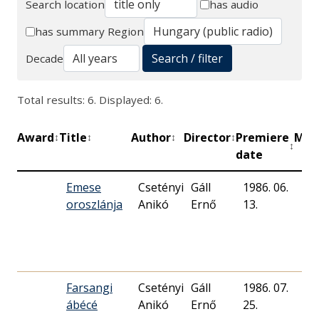
Search location
has audio
Search
has summary
Region
Search / filter
Decade
Total results: 6. Displayed: 6.
Award
Title
Author
Director
Premiere
Min
↕
↕
↕
↕
↕
date
Emese
Csetényi
Gáll
1986. 06.
oroszlánja
Anikó
Ernő
13.
Farsangi
Csetényi
Gáll
1986. 07.
13
ábécé
Anikó
Ernő
25.