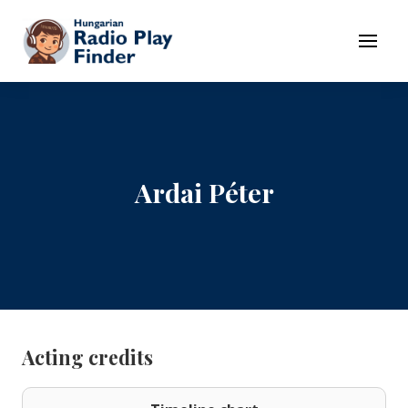
To navigation
To contents
Menu
Ardai Péter
Acting credits