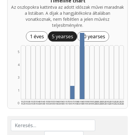
Timeline chart
Az oszlopokra kattintva az adott időszak művei maradnak
a listában. A díjak a hangjátékokra általában
vonatkoznak, nem feltétlen a jelen művész
teljesítményére.
1 éves
5 yearses
10 yearses
5
4
3
1
1925
1930
1935
1940
1945
1950
1955
1960
1965
1970
1975
1980
1985
1990
1995
2000
2005
2010
2015
2020
2025
0
1929
1934
1939
1944
1949
1954
1959
1964
1969
1974
1979
1984
1989
1994
1999
2004
2009
2014
2019
2024
2026