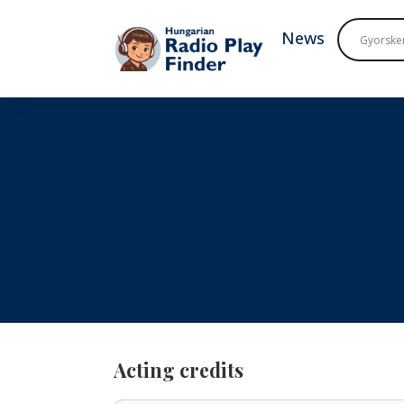
To navigation
To contents
News
Acting credits