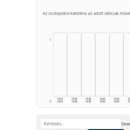
Az oszlopokra kattintva az adott időszak műve
1
1925
1930
1935
1940
1945
1
0
1929
1934
1939
1944
1949
1
Sear