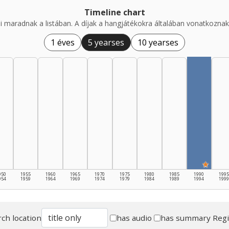
Timeline chart
i maradnak a listában. A díjak a hangjátékokra általában vonatkoznak,
1 éves
5 yearses
10 yearses
★
950
1955
1960
1965
1970
1975
1980
1985
1990
1995
954
1959
1964
1969
1974
1979
1984
1989
1994
1999
ch location
has audio
has summary
Reg