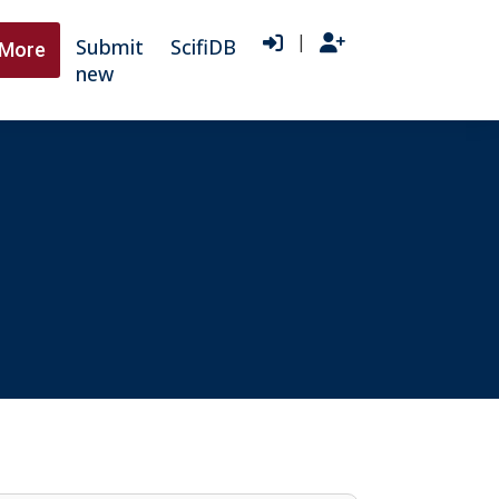
|
Submit
ScifiDB
More
new