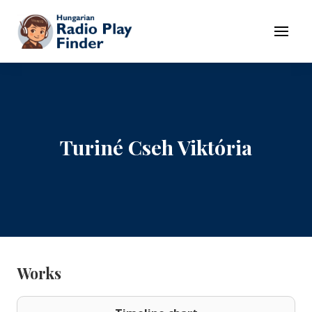
To navigation
To contents
Menu
Turiné Cseh Viktória
Works