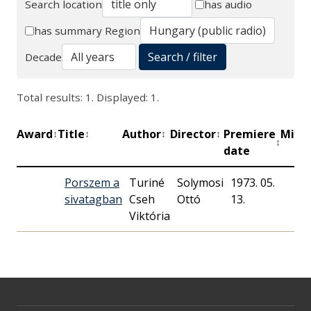
Search location
has audio
Search
has summary
Region
Search / filter
Decade
Total results: 1. Displayed: 1.
Award
Title
Author
Director
Premiere
Minu
↕
↕
↕
↕
↕
date
Porszem a
Turiné
Solymosi
1973. 05.
sivatagban
Cseh
Ottó
13.
Viktória