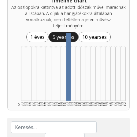
Timeline chart
Az oszlopokra kattintva az adott időszak művei maradnak
a listában. A díjak a hangjátékokra általában
vonatkoznak, nem feltétlen a jelen művész
teljesítményére.
1 éves
5 yearses
10 yearses
1
1925
1930
1935
1940
1945
1950
1955
1960
1965
1970
1975
1980
1985
1990
1995
2000
2005
2010
2015
2020
2025
0
1929
1934
1939
1944
1949
1954
1959
1964
1969
1974
1979
1984
1989
1994
1999
2004
2009
2014
2019
2024
2026