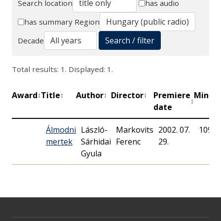
Search location
has audio
Search
has summary
Region
Search / filter
Decade
Total results: 1. Displayed: 1.
Award
Title
Author
Director
Premiere
Minut
↕
↕
↕
↕
↕
date
Álmodni
László-
Markovits
2002. 07.
109
mertek
Sárhidai
Ferenc
29.
Gyula