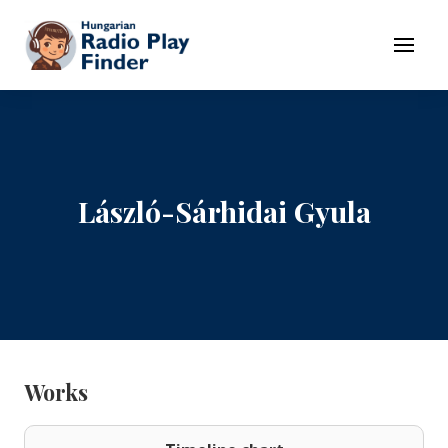
To navigation
To contents
Menu
László-Sárhidai Gyula
Works