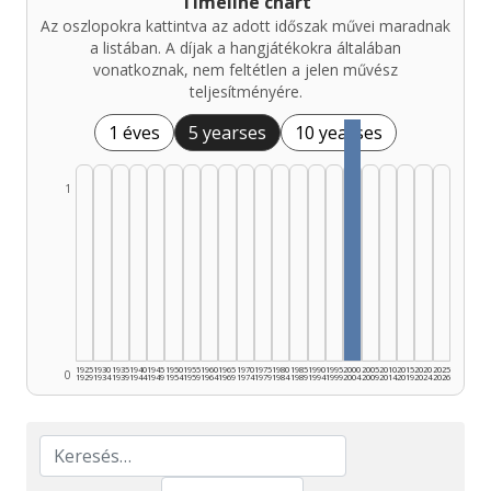
Timeline chart
Az oszlopokra kattintva az adott időszak művei maradnak
a listában. A díjak a hangjátékokra általában
vonatkoznak, nem feltétlen a jelen művész
teljesítményére.
1 éves
5 yearses
10 yearses
1
1925
1930
1935
1940
1945
1950
1955
1960
1965
1970
1975
1980
1985
1990
1995
2000
2005
2010
2015
2020
2025
0
1929
1934
1939
1944
1949
1954
1959
1964
1969
1974
1979
1984
1989
1994
1999
2004
2009
2014
2019
2024
2026