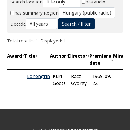
Search location
has audio
Search
has summary
Region
Search / filter
Decade
Total results: 1. Displayed: 1.
Award
Title
Author
Director
Premiere
Minute
↕
↕
↕
↕
↕
date
Lohengrin
Kurt
Rácz
1969. 09.
Goetz
György
22.