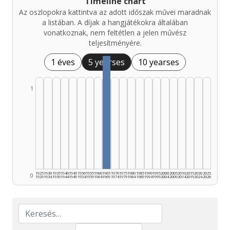
Timeline chart
Az oszlopokra kattintva az adott időszak művei maradnak
a listában. A díjak a hangjátékokra általában
vonatkoznak, nem feltétlen a jelen művész
teljesítményére.
1 éves
5 yearses
10 yearses
1
1925
1930
1935
1940
1945
1950
1955
1960
1965
1970
1975
1980
1985
1990
1995
2000
2005
2010
2015
2020
2025
0
1929
1934
1939
1944
1949
1954
1959
1964
1969
1974
1979
1984
1989
1994
1999
2004
2009
2014
2019
2024
2026