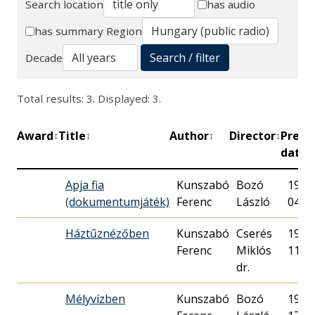
Search location
has audio
Search
has summary
Region
Search / filter
Decade
Total results: 3. Displayed: 3.
Award
Title
Author
Director
Premi
↕
↕
↕
↕
date
Apja fia
Kunszabó
Bozó
1968.
(dokumentumjáték)
Ferenc
László
04.
Háztűznézőben
Kunszabó
Cserés
1970.
Ferenc
Miklós
11.
dr.
Mélyvízben
Kunszabó
Bozó
1967.