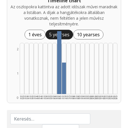
Timeline chart
Az oszlopokra kattintva az adott időszak művei maradnak
a listában. A díjak a hangjátékokra általában
vonatkoznak, nem feltétlen a jelen művész
teljesítményére.
1 éves
5 yearses
10 yearses
2
1
1925
1930
1935
1940
1945
1950
1955
1960
1965
1970
1975
1980
1985
1990
1995
2000
2005
2010
2015
2020
2025
0
1929
1934
1939
1944
1949
1954
1959
1964
1969
1974
1979
1984
1989
1994
1999
2004
2009
2014
2019
2024
2026