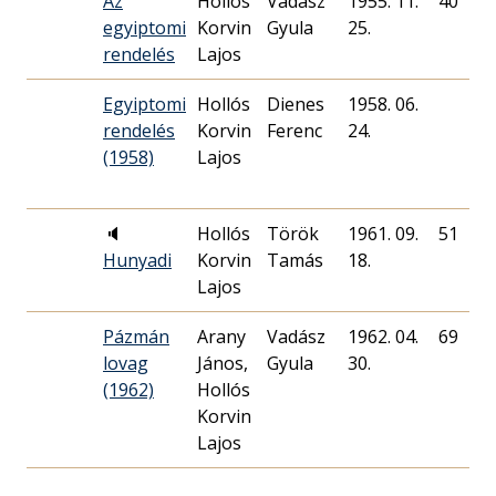
Az
Hollós
Vadász
1955. 11.
40
egyiptomi
Korvin
Gyula
25.
rendelés
Lajos
Egyiptomi
Hollós
Dienes
1958. 06.
rendelés
Korvin
Ferenc
24.
(1958)
Lajos
🔈
Hollós
Török
1961. 09.
51
Hunyadi
Korvin
Tamás
18.
Lajos
Pázmán
Arany
Vadász
1962. 04.
69
lovag
János,
Gyula
30.
(1962)
Hollós
Korvin
Lajos