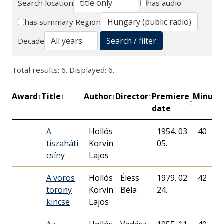
Search location
has audio
Search
has summary
Region
Search / filter
Decade
Total results: 6. Displayed: 6.
Award
Title
Author
Director
Premiere
Minute
↕
↕
↕
↕
↕
date
A
Hollós
1954. 03.
40
tiszaháti
Korvin
05.
csíny
Lajos
A vörös
Hollós
Éless
1979. 02.
42
torony
Korvin
Béla
24.
kincse
Lajos