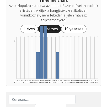
Timeline chart
Az oszlopokra kattintva az adott időszak művei maradnak
a listában. A díjak a hangjátékokra általában
vonatkoznak, nem feltétlen a jelen művész
teljesítményére.
1 éves
5 yearses
10 yearses
2
1
1925
1930
1935
1940
1945
1950
1955
1960
1965
1970
1975
1980
1985
1990
1995
2000
2005
2010
2015
2020
2025
0
1929
1934
1939
1944
1949
1954
1959
1964
1969
1974
1979
1984
1989
1994
1999
2004
2009
2014
2019
2024
2026