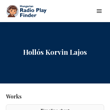
To navigation
To contents
Menu
Hollós Korvin Lajos
Works