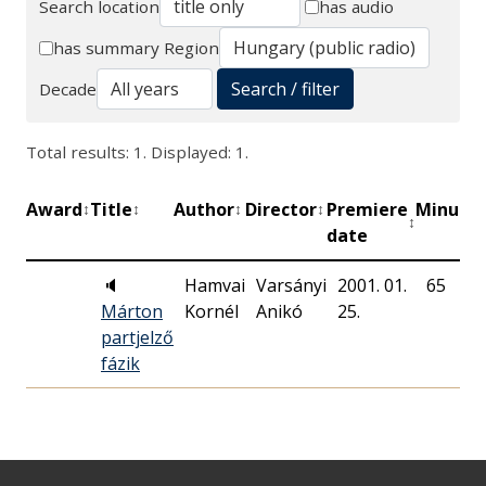
Search location
has audio
Search
has summary
Region
Search / filter
Decade
Total results: 1. Displayed: 1.
Award
Title
Author
Director
Premiere
Minute
↕
↕
↕
↕
↕
date
🔈
Hamvai
Varsányi
2001. 01.
65
Márton
Kornél
Anikó
25.
partjelző
fázik