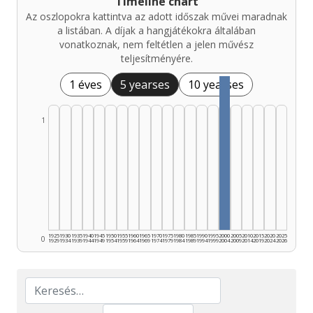
Timeline chart
Az oszlopokra kattintva az adott időszak művei maradnak
a listában. A díjak a hangjátékokra általában
vonatkoznak, nem feltétlen a jelen művész
teljesítményére.
1 éves
5 yearses
10 yearses
1
1925
1930
1935
1940
1945
1950
1955
1960
1965
1970
1975
1980
1985
1990
1995
2000
2005
2010
2015
2020
2025
0
1929
1934
1939
1944
1949
1954
1959
1964
1969
1974
1979
1984
1989
1994
1999
2004
2009
2014
2019
2024
2026