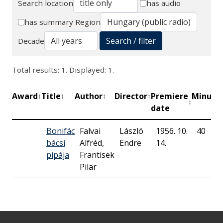
Search location
has audio
Search
has summary
Region
Search / filter
Decade
Total results: 1. Displayed: 1.
Award
Title
Author
Director
Premiere
Minute
↕
↕
↕
↕
↕
date
Bonifác
Falvai
László
1956. 10.
40
bácsi
Alfréd,
Endre
14.
pipája
Frantisek
Pilar