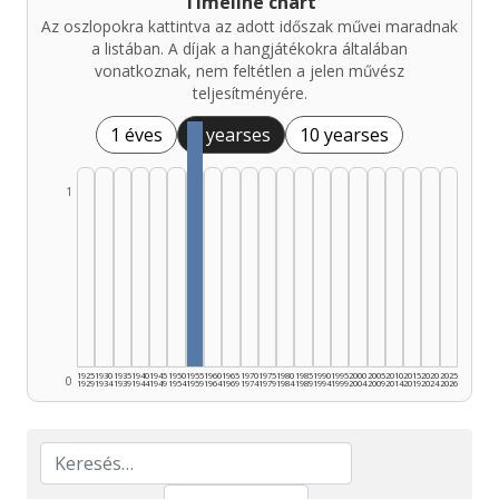
Timeline chart
Az oszlopokra kattintva az adott időszak művei maradnak
a listában. A díjak a hangjátékokra általában
vonatkoznak, nem feltétlen a jelen művész
teljesítményére.
1 éves
5 yearses
10 yearses
1
1925
1930
1935
1940
1945
1950
1955
1960
1965
1970
1975
1980
1985
1990
1995
2000
2005
2010
2015
2020
2025
0
1929
1934
1939
1944
1949
1954
1959
1964
1969
1974
1979
1984
1989
1994
1999
2004
2009
2014
2019
2024
2026