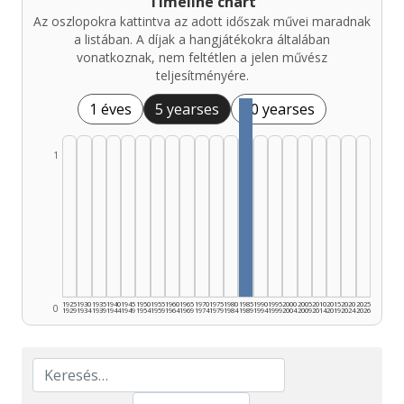
Timeline chart
Az oszlopokra kattintva az adott időszak művei maradnak
a listában. A díjak a hangjátékokra általában
vonatkoznak, nem feltétlen a jelen művész
teljesítményére.
1 éves
5 yearses
10 yearses
1
1925
1930
1935
1940
1945
1950
1955
1960
1965
1970
1975
1980
1985
1990
1995
2000
2005
2010
2015
2020
2025
0
1929
1934
1939
1944
1949
1954
1959
1964
1969
1974
1979
1984
1989
1994
1999
2004
2009
2014
2019
2024
2026