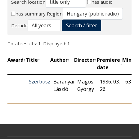
Search location
has audio
Search
has summary
Region
Search / filter
Decade
Total results: 1. Displayed: 1.
Award
Title
Author
Director
Premiere
Minut
↕
↕
↕
↕
↕
date
Szerbusz
Baranyai
Magos
1986. 03.
63
László
György
26.