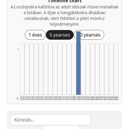
Timeline chart
Az oszlopokra kattintva az adott időszak művei maradnak
a listában. A díjak a hangjátékokra általában
vonatkoznak, nem feltétlen a jelen művész
teljesítményére.
1 éves
5 yearses
10 yearses
1
1925
1930
1935
1940
1945
1950
1955
1960
1965
1970
1975
1980
1985
1990
1995
2000
2005
2010
2015
2020
2025
0
1929
1934
1939
1944
1949
1954
1959
1964
1969
1974
1979
1984
1989
1994
1999
2004
2009
2014
2019
2024
2026