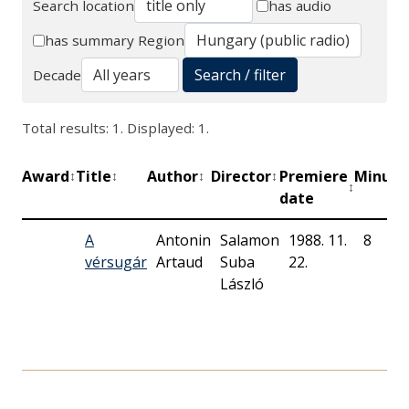
Search location
has audio
Search
has summary
Region
Search / filter
Decade
Total results: 1. Displayed: 1.
Award
Title
Author
Director
Premiere
Minute
↕
↕
↕
↕
↕
date
A
Antonin
Salamon
1988. 11.
8
vérsugár
Artaud
Suba
22.
László