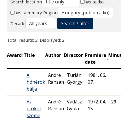
Search location
has audio
Search
has summary
Region
Search / filter
Decade
Total results: 2. Displayed: 2.
Award
Title
Author
Director
Premiere
Minutes
↕
↕
↕
↕
↕
date
A
André
Turián
1981. 06.
hóhérok
Ransan
György
07.
bálja
Az
André
Vadász
1972. 04.
29
utókor
Ransan
Gyula
15.
szeme