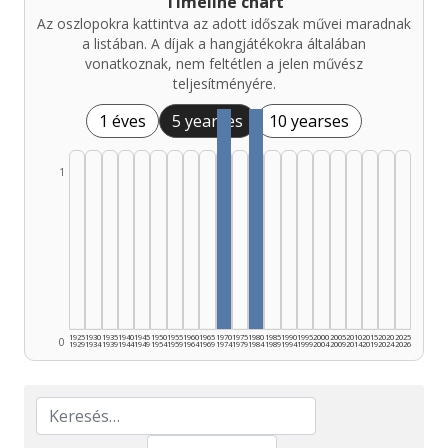
Timeline chart
Az oszlopokra kattintva az adott időszak művei maradnak
a listában. A díjak a hangjátékokra általában
vonatkoznak, nem feltétlen a jelen művész
teljesítményére.
1 éves
5 yearses
10 yearses
1
1925
1930
1935
1940
1945
1950
1955
1960
1965
1970
1975
1980
1985
1990
1995
2000
2005
2010
2015
2020
2025
0
1929
1934
1939
1944
1949
1954
1959
1964
1969
1974
1979
1984
1989
1994
1999
2004
2009
2014
2019
2024
2026