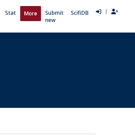
|
Stat
Submit
ScifiDB
More
new