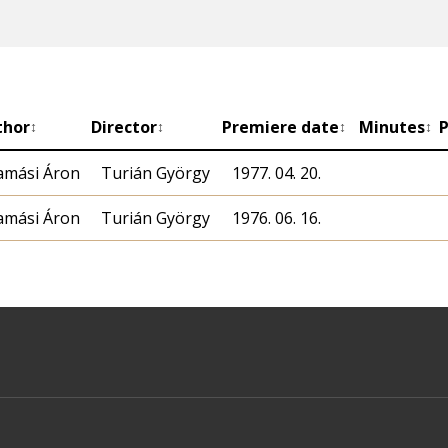
thor
Director
Premiere date
Minutes
P
↕
↕
↕
↕
amási Áron
Turián György
1977. 04. 20.
amási Áron
Turián György
1976. 06. 16.