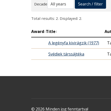
Search
Search / filter
Decade
Total results: 2. Displayed: 2.
Award
Title
Au
↕
↕
A legényfa kivirágzik (1977)
T
Svédiek társsájtéka
T
© 2026 Minden jog fenntartva!