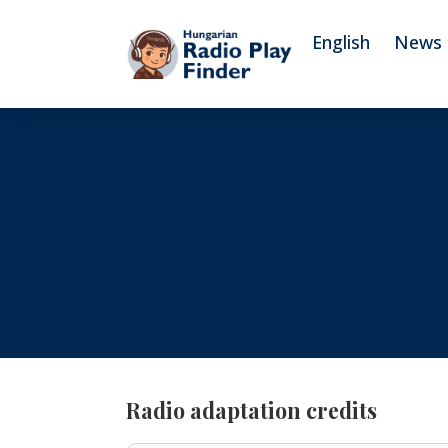
To navigation
To contents
English
News
Radio adaptation credits