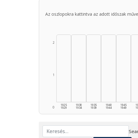
Az oszlopokra kattintva az adott időszak műve
2
1
1925
1930
1935
1940
1945
1
0
1929
1934
1939
1944
1949
1
Sear