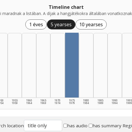
Timeline chart
i maradnak a listában. A díjak a hangjátékokra általában vonatkoznak,
1 éves
5 yearses
10 yearses
950
1955
1960
1965
1970
1975
1980
1985
1990
1995
954
1959
1964
1969
1974
1979
1984
1989
1994
1999
ch location
has audio
has summary
Reg