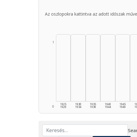
Az oszlopokra kattintva az adott időszak műve
1
1925
1930
1935
1940
1945
1
0
1929
1934
1939
1944
1949
1
Sear