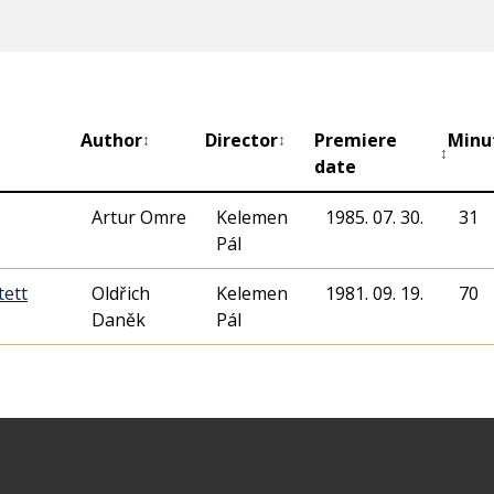
Author
Director
Premiere
Minu
↕
↕
↕
date
Artur Omre
Kelemen
1985. 07. 30.
31
Pál
tett
Oldřich
Kelemen
1981. 09. 19.
70
Daněk
Pál