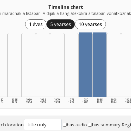
Timeline chart
i maradnak a listában. A díjak a hangjátékokra általában vonatkoznak,
1 éves
5 yearses
10 yearses
950
1955
1960
1965
1970
1975
1980
1985
1990
1995
954
1959
1964
1969
1974
1979
1984
1989
1994
1999
ch location
has audio
has summary
Reg