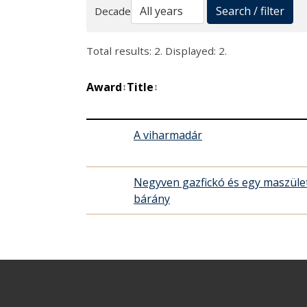
Search
Search / filter
Decade
Total results: 2. Displayed: 2.
Award
Title
↕
↕
A viharmadár
Negyven gazfickó és egy maszüle
bárány