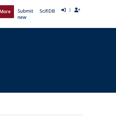
|
Submit
ScifiDB
More
new