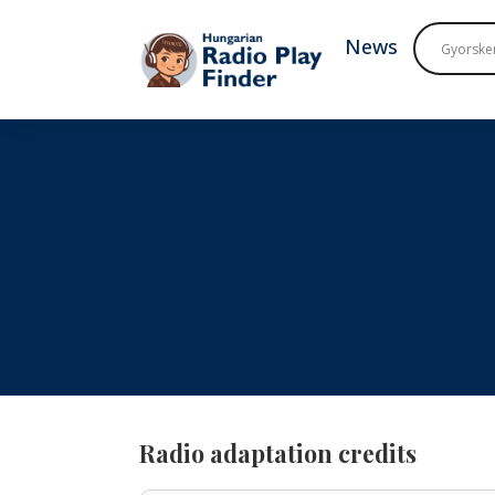
To navigation
To contents
News
Radio adaptation credits