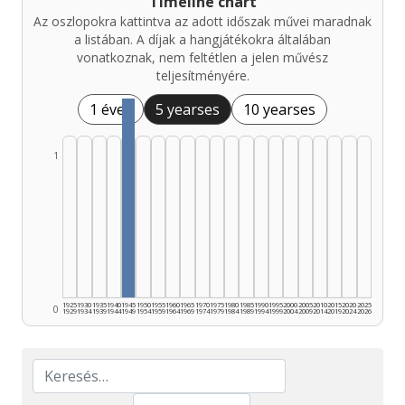
Timeline chart
Az oszlopokra kattintva az adott időszak művei maradnak
a listában. A díjak a hangjátékokra általában
vonatkoznak, nem feltétlen a jelen művész
teljesítményére.
1 éves
5 yearses
10 yearses
1
1925
1930
1935
1940
1945
1950
1955
1960
1965
1970
1975
1980
1985
1990
1995
2000
2005
2010
2015
2020
2025
0
1929
1934
1939
1944
1949
1954
1959
1964
1969
1974
1979
1984
1989
1994
1999
2004
2009
2014
2019
2024
2026