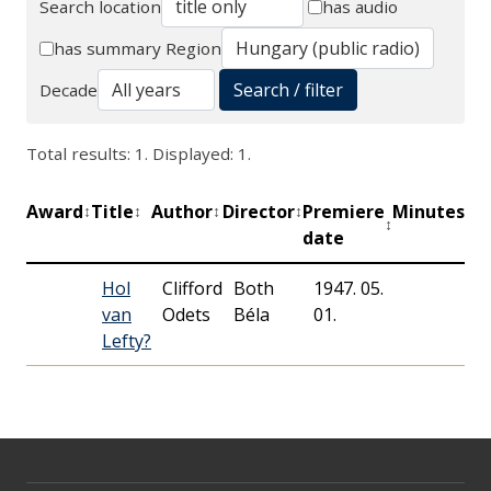
Search location
has audio
Search
has summary
Region
Search / filter
Decade
Total results: 1. Displayed: 1.
Award
Title
Author
Director
Premiere
Minutes
P
↕
↕
↕
↕
↕
↕
date
un
Hol
Clifford
Both
1947. 05.
van
Odets
Béla
01.
Lefty?