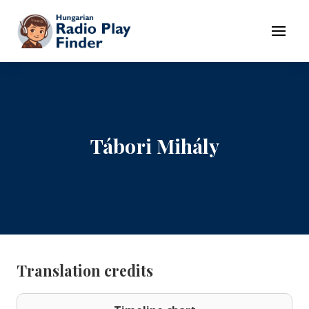
To navigation
To contents
Menu
Tábori Mihály
Translation credits