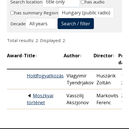
Search location
has audio
Search
has summary
Region
Search / filter
Decade
Total results: 2. Displayed: 2.
Award
Title
Author
Director
Pre
↕
↕
↕
↕
dat
Holdfogyatkozás
Vlagyimir
Huszárik
197
Tyendrjakov
Zoltán
23.
🔈
Moszkvai
Vasszilij
Markovits
200
történet
Akszjonov
Ferenc
11.