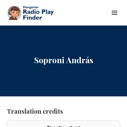
To navigation
To contents
Menu
Soproni András
Translation credits