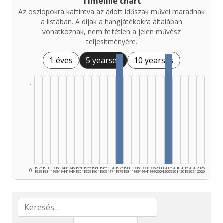
Timeline chart
Az oszlopokra kattintva az adott időszak művei maradnak
a listában. A díjak a hangjátékokra általában
vonatkoznak, nem feltétlen a jelen művész
teljesítményére.
1 éves
5 yearses
10 yearses
1
1925
1930
1935
1940
1945
1950
1955
1960
1965
1970
1975
1980
1985
1990
1995
2000
2005
2010
2015
2020
2025
0
1929
1934
1939
1944
1949
1954
1959
1964
1969
1974
1979
1984
1989
1994
1999
2004
2009
2014
2019
2024
2026