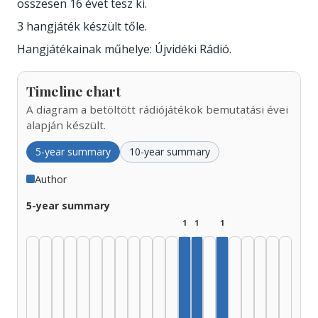
összesen 16 évet tesz ki.
3 hangjáték készült tőle.
Hangjátékainak műhelye: Újvidéki Rádió.
Timeline chart
A diagram a betöltött rádiójátékok bemutatási évei
alapján készült.
5-year summary
10-year summary
Author
5-year summary
1
1
1
Author, 1985–1989: 1
Author, 1990–1994: 1
Author, 2000–2004