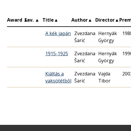
Award
▲
Fav.
▲
Title
▲
Author
▲
Director
▲
Prem
A kék japán
Zvezdana
Hernyák
198
Šarić
György
1915-1925
Zvezdana
Hernyák
199
Šarić
György
Kiáltás a
Zvezdana
Vajda
200
vaksötétből
Šarić
Tibor