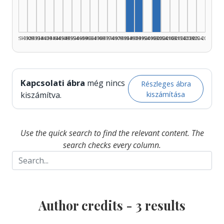
1925–1929
1930–1934
1935–1939
1940–1944
1945–1949
1950–1954
1955–1959
1960–1964
1965–1969
1970–1974
1975–1979
1980–1984
1985–1989
1990–1994
1995–1999
2000–2004
2005–2009
2010–2014
2015–2019
2020–2024
2025–2026
Kapcsolati ábra
még nincs
Részleges ábra
kiszámítása
kiszámítva.
Use the quick search to find the relevant content. The
search checks every column.
Author credits -
3
results