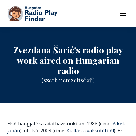
To navigation
To contents
Menu
Zvezdana Šarić’s radio play
work aired on Hungarian
radio
(
szerb nemzetiségű
)
Első hangjátéka adatbázisunkban: 1988 (címe:
A kék
japán
); utolsó: 2003 (címe:
Kiáltás a vaksötétből
). Ez