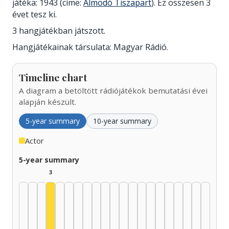
játéka: 1943 (címe:
Álmodó Tiszapart
). Ez összesen 3
évet tesz ki.
3 hangjátékban játszott.
Hangjátékainak társulata: Magyar Rádió.
Timeline chart
A diagram a betöltött rádiójátékok bemutatási évei
alapján készült.
5-year summary
10-year summary
Actor
5-year summary
3