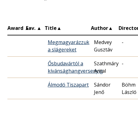
Award
▲
Fav.
▲
Title
▲
Author
▲
Directo
Megmagyarázzuk
Medvey
-
a slágereket
Gusztáv
Ősbudavártól a
Szathmáry
-
kívánsághangversenyig
Antal
Álmodó Tiszapart
Sándor
Böhm
Jenő
László