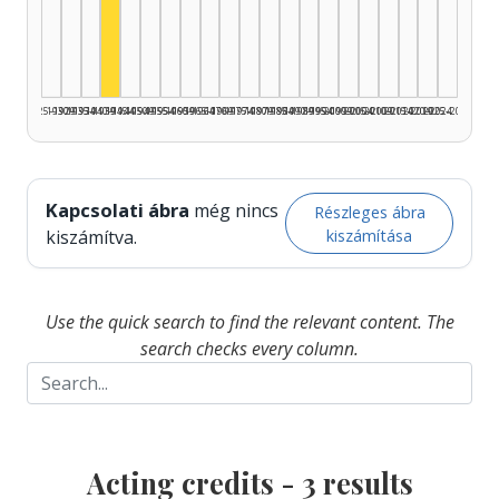
Actor, 1940–1944: 3
1925–1929
1930–1934
1935–1939
1940–1944
1945–1949
1950–1954
1955–1959
1960–1964
1965–1969
1970–1974
1975–1979
1980–1984
1985–1989
1990–1994
1995–1999
2000–2004
2005–2009
2010–2014
2015–2019
2020–2024
2025–2026
Kapcsolati ábra
még nincs
Részleges ábra
kiszámítása
kiszámítva.
Use the quick search to find the relevant content. The
search checks every column.
Acting credits -
3
results