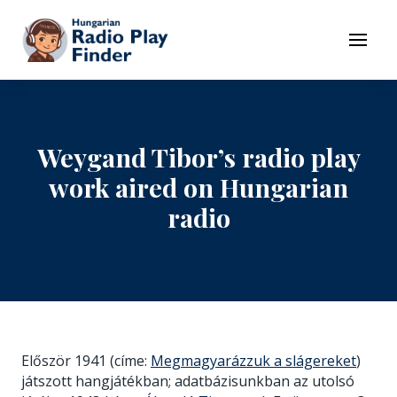
To navigation
To contents
Menu
Weygand Tibor’s radio play
work aired on Hungarian
radio
Először 1941 (címe:
Megmagyarázzuk a slágereket
)
játszott hangjátékban; adatbázisunkban az utolsó