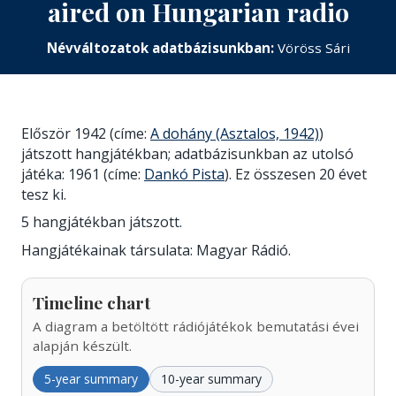
aired on Hungarian radio
Névváltozatok adatbázisunkban:
Vöröss Sári
Először 1942 (címe:
A dohány (Asztalos, 1942)
)
játszott hangjátékban; adatbázisunkban az utolsó
játéka: 1961 (címe:
Dankó Pista
). Ez összesen 20 évet
tesz ki.
5 hangjátékban játszott.
Hangjátékainak társulata: Magyar Rádió.
Timeline chart
A diagram a betöltött rádiójátékok bemutatási évei
alapján készült.
5-year summary
10-year summary