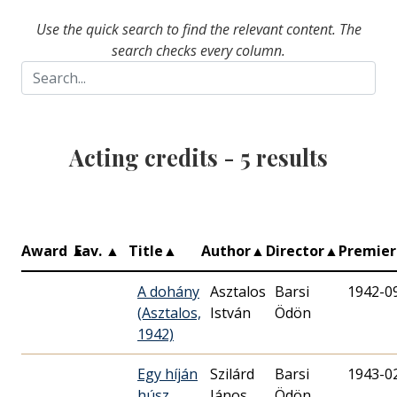
Use the quick search to find the relevant content. The
search checks every column.
Acting credits -
5
results
Award
▲
Fav.
▲
Title
▲
Author
▲
Director
▲
Premie
A dohány
Asztalos
Barsi
1942-0
(Asztalos,
István
Ödön
1942)
Egy híján
Szilárd
Barsi
1943-0
húsz
János
Ödön