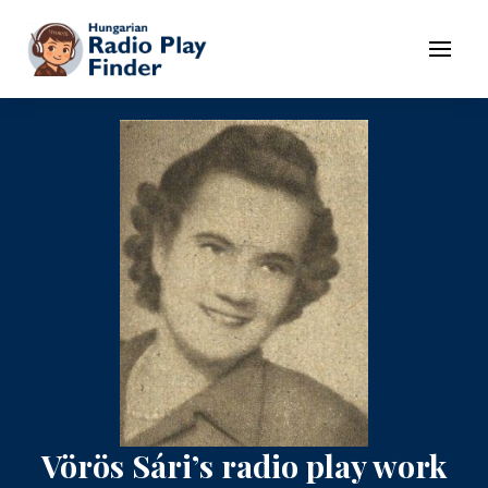
To navigation
To contents
Menu
Vörös Sári’s radio play work