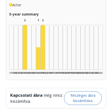
Actor
5-year summary
2
1
2
Actor, 1940–1944: 2
Actor, 1960–1964: 2
Actor, 1955–1959: 1
1925–1929
1930–1934
1935–1939
1940–1944
1945–1949
1950–1954
1955–1959
1960–1964
1965–1969
1970–1974
1975–1979
1980–1984
1985–1989
1990–1994
1995–1999
2000–2004
2005–2009
2010–2014
2015–2019
2020–2024
2025–2026
Kapcsolati ábra
még nincs
Részleges ábra
kiszámítása
kiszámítva.