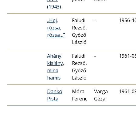
(1943)
„Hej,
Faludi
-
1956-1
rózsa,
Rezső,
rózsa…”
Győző
László
Ahány
Faludi
-
1961-0
kislány,
Rezső,
mind
Győző
hamis
László
Dankó
Móra
Varga
1961-0
Pista
Ferenc
Géza