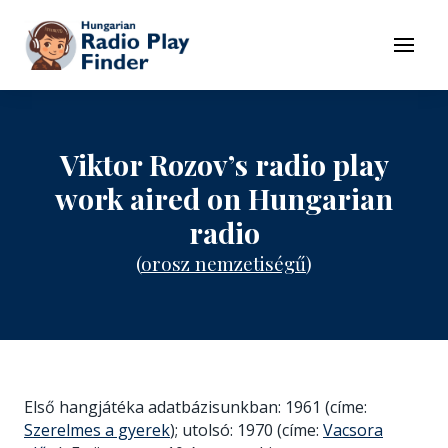
To navigation
To contents
Menu
Viktor Rozov’s radio play
work aired on Hungarian
radio
(
orosz nemzetiségű
)
Első hangjátéka adatbázisunkban: 1961 (címe:
Szerelmes a gyerek
); utolsó: 1970 (címe:
Vacsora