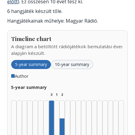
előtt
). Ez összesen 10 évet tesz ki.
6 hangjáték készült tőle.
Hangjátékainak műhelye: Magyar Rádió.
Timeline chart
A diagram a betöltött rádiójátékok bemutatási évei
alapján készült.
5-year summary
10-year summary
Author
5-year summary
3
1
2
Author, 1960–1964: 3