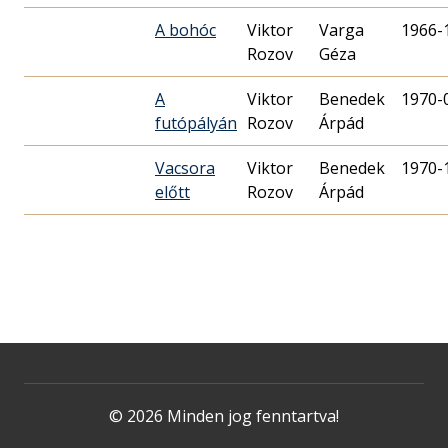
A bohóc
Viktor
Varga
1966-
Rozov
Géza
A
Viktor
Benedek
1970-
futópályán
Rozov
Árpád
Vacsora
Viktor
Benedek
1970-
előtt
Rozov
Árpád
© 2026 Minden jog fenntartva!