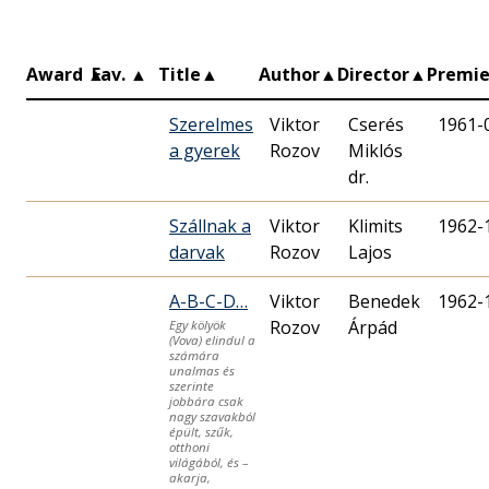
Award
▲
Fav.
▲
Title
▲
Author
▲
Director
▲
Premi
Szerelmes
Viktor
Cserés
1961-
a gyerek
Rozov
Miklós
dr.
Szállnak a
Viktor
Klimits
1962-
darvak
Rozov
Lajos
A-B-C-D…
Viktor
Benedek
1962-
Rozov
Árpád
Egy kölyök
(Vova) elindul a
számára
unalmas és
szerinte
jobbára csak
nagy szavakból
épült, szűk,
otthoni
világából, és –
akarja,