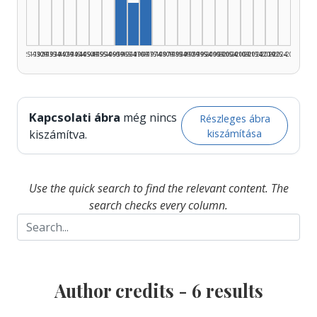
Author, 1970–1974: 2
Author, 1965–1969: 1
1925–1929
1930–1934
1935–1939
1940–1944
1945–1949
1950–1954
1955–1959
1960–1964
1965–1969
1970–1974
1975–1979
1980–1984
1985–1989
1990–1994
1995–1999
2000–2004
2005–2009
2010–2014
2015–2019
2020–2024
2025–2026
Kapcsolati ábra
még nincs
Részleges ábra
kiszámítása
kiszámítva.
Use the quick search to find the relevant content. The
search checks every column.
Author credits -
6
results