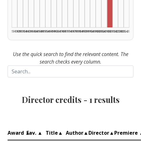
Director, 201
1925–1929
1930–1934
1935–1939
1940–1944
1945–1949
1950–1954
1955–1959
1960–1964
1965–1969
1970–1974
1975–1979
1980–1984
1985–1989
1990–1994
1995–1999
2000–2004
2005–2009
2010–2014
2015–2019
2020–2024
2025–2026
Use the quick search to find the relevant content. The
search checks every column.
Director credits -
1
results
Award
▲
Fav.
▲
Title
▲
Author
▲
Director
▲
Premiere