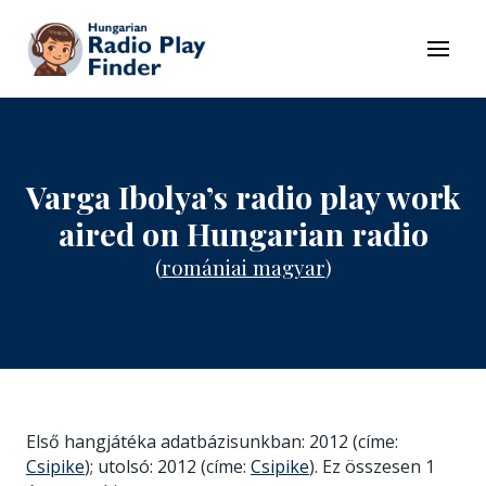
To navigation
To contents
Menu
Varga Ibolya’s radio play work
aired on Hungarian radio
(
romániai magyar
)
Első hangjátéka adatbázisunkban: 2012 (címe:
Csipike
); utolsó: 2012 (címe:
Csipike
). Ez összesen 1