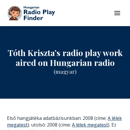
To navigation
To contents
Menu
Tóth Kriszta’s radio play work
aired on Hungarian radio
(magyar)
Első hangjátéka adatbázisunkban: 2008 (címe:
A lélek
megatest
); utolsó: 2008 (címe:
A lélek megatest
). Ez