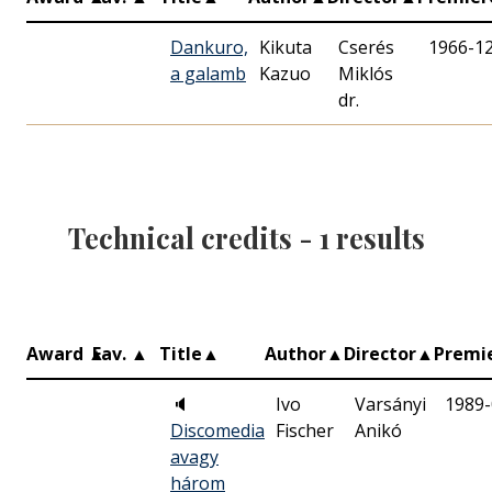
Dankuro,
Kikuta
Cserés
1966-1
a galamb
Kazuo
Miklós
dr.
Technical credits -
1
results
Award
▲
Fav.
▲
Title
▲
Author
▲
Director
▲
Premi
🔈
Ivo
Varsányi
1989-
Discomedia
Fischer
Anikó
avagy
három