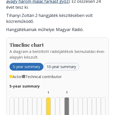
avagy három malac farkast győz
). Ez összesen 24
évet tesz ki.
Tihanyi Zoltán 2 hangjáték készítésében volt
közreműködő.
Hangjátékainak műhelye: Magyar Rádió.
Timeline chart
A diagram a betöltött rádiójátékok bemutatási évei
alapján készült.
5-year summary
10-year summary
Actor
Technical contributor
5-year summary
1
1