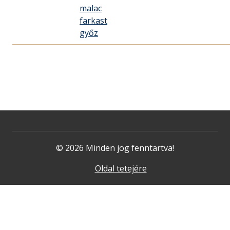
malac
farkast
győz
© 2026 Minden jog fenntartva!
Oldal tetejére