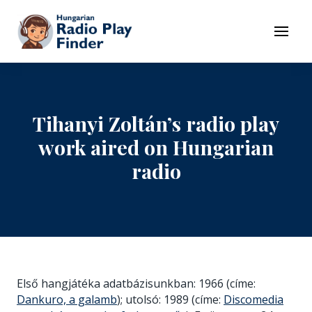
To navigation
To contents
Menu
Tihanyi Zoltán’s radio play
work aired on Hungarian
radio
Első hangjátéka adatbázisunkban: 1966 (címe:
Dankuro, a galamb
); utolsó: 1989 (címe:
Discomedia