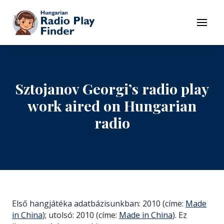
To navigation
To contents
Menu
Sztojanov Georgi’s radio play
work aired on Hungarian
radio
Első hangjátéka adatbázisunkban: 2010 (címe:
Made
in China
); utolsó: 2010 (címe:
Made in China
). Ez