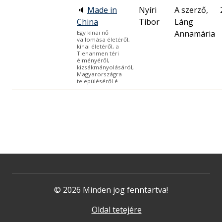
🔈
Made in
Nyíri
A szerző,
China
Tibor
Láng
Annamária
Egy kínai nő
vallomása életéről,
kínai életéről, a
Tienanmen téri
élményéről,
kizsákmányolásáról,
Magyarországra
településéről é
© 2026 Minden jog fenntartva!
Oldal tetejére