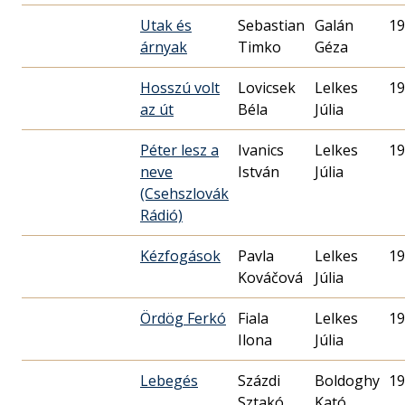
Utak és
Sebastian
Galán
19
árnyak
Timko
Géza
Hosszú volt
Lovicsek
Lelkes
19
az út
Béla
Júlia
Péter lesz a
Ivanics
Lelkes
19
neve
István
Júlia
(Csehszlovák
Rádió)
Kézfogások
Pavla
Lelkes
19
Kováčová
Júlia
Ördög Ferkó
Fiala
Lelkes
19
Ilona
Júlia
Lebegés
Százdi
Boldoghy
19
Sztakó
Kató