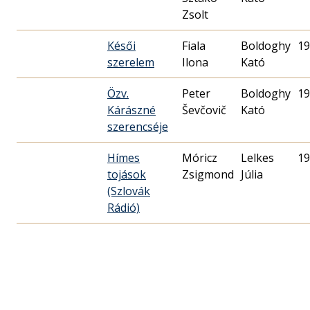
Zsolt
Késői
Fiala
Boldoghy
19
szerelem
Ilona
Kató
Özv.
Peter
Boldoghy
19
Kárászné
Ševčovič
Kató
szerencséje
Hímes
Móricz
Lelkes
19
tojások
Zsigmond
Júlia
(Szlovák
Rádió)