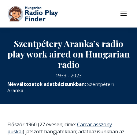
To navigation
To contents
Menu
Szentpétery Aranka’s radio
play work aired on Hungarian
radio
1933 - 2023
Névváltozatok adatbázisunkban:
Szentpéteri
Aranka
Először 1960 (27 évesen; címe:
Carrar asszony
puskái
) játszott hangjátékban; adatbázisunkban az