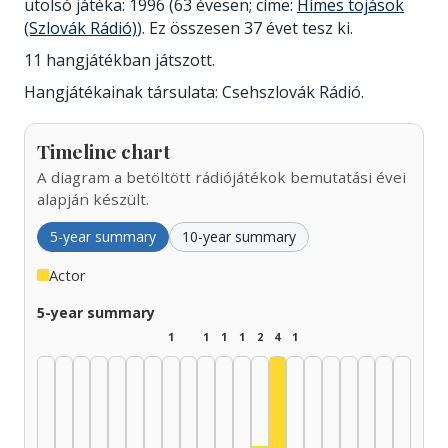
utolsó játéka: 1996 (63 évesen; címe:
Hímes tojások
(Szlovák Rádió)
). Ez összesen 37 évet tesz ki.
11 hangjátékban játszott.
Hangjátékainak társulata: Csehszlovák Rádió.
Timeline chart
A diagram a betöltött rádiójátékok bemutatási évei
alapján készült.
5-year summary
10-year summary
Actor
5-year summary
1
1
1
1
2
4
1