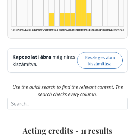
Actor, 1990–1994: 4
Actor, 1985–1989: 2
Actor, 1960–1964: 1
Actor, 1970–1974: 1
Actor, 1975–1979: 1
Actor, 1980–1984: 1
Actor, 1995–1999: 1
1925–1929
1930–1934
1935–1939
1940–1944
1945–1949
1950–1954
1955–1959
1960–1964
1965–1969
1970–1974
1975–1979
1980–1984
1985–1989
1990–1994
1995–1999
2000–2004
2005–2009
2010–2014
2015–2019
2020–2024
2025–2026
Kapcsolati ábra
még nincs
Részleges ábra
kiszámítása
kiszámítva.
Use the quick search to find the relevant content. The
search checks every column.
Acting credits -
11
results