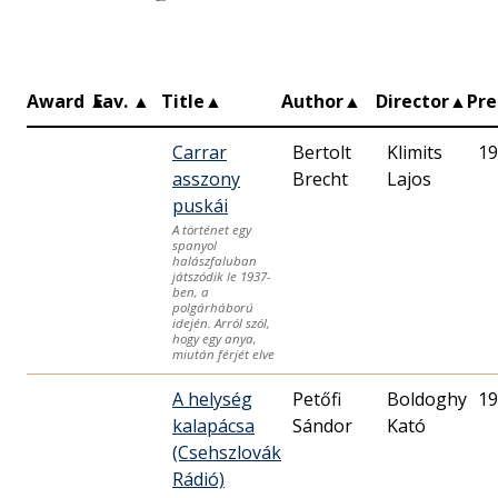
Award
▲
Fav.
▲
Title
▲
Author
▲
Director
▲
Pr
Carrar
Bertolt
Klimits
19
asszony
Brecht
Lajos
puskái
A történet egy
spanyol
halászfaluban
játszódik le 1937-
ben, a
polgárháború
idején. Arról szól,
hogy egy anya,
miután férjét elve
A helység
Petőfi
Boldoghy
19
kalapácsa
Sándor
Kató
(Csehszlovák
Rádió)