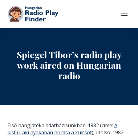
To navigation
To contents
Menu
Spiegel Tibor’s radio play
work aired on Hungarian
radio
Első hangjátéka adatbázisunkban: 1982 (címe:
A
kisfiú, aki nyakában hordta a kulcsot
); utolsó: 1982