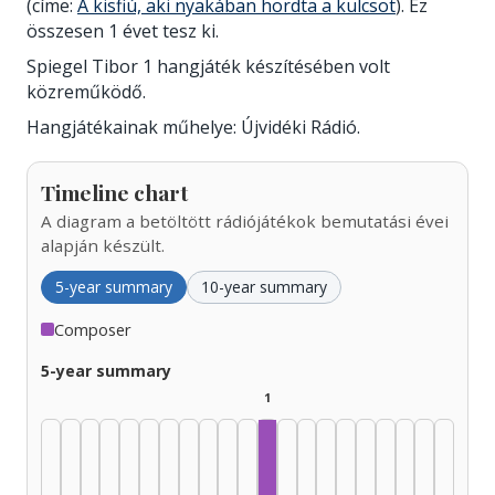
(címe:
A kisfiú, aki nyakában hordta a kulcsot
). Ez
összesen 1 évet tesz ki.
Spiegel Tibor 1 hangjáték készítésében volt
közreműködő.
Hangjátékainak műhelye: Újvidéki Rádió.
Timeline chart
A diagram a betöltött rádiójátékok bemutatási évei
alapján készült.
5-year summary
10-year summary
Composer
5-year summary
1