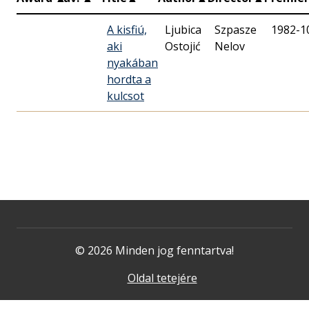
A kisfiú,
Ljubica
Szpasze
1982-1
aki
Ostojić
Nelov
nyakában
hordta a
kulcsot
© 2026 Minden jog fenntartva!
Oldal tetejére